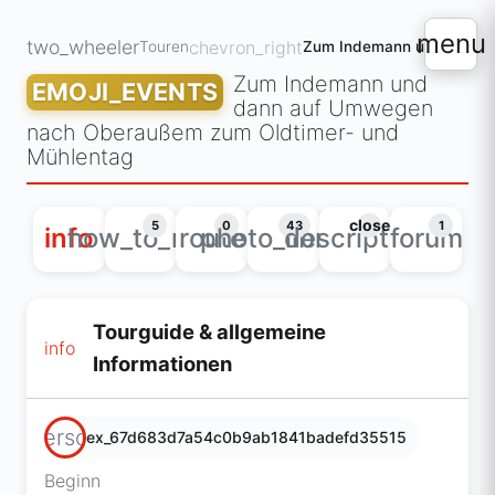
menu
two_wheeler
chevron_right
Touren
Zum Indemann und
EMOJI_EVENTS
dann auf Umwegen
nach Oberaußem zum Oldtimer- und
Mühlentag
close
5
0
43
1
info
how_to_reg
route
photo_library
description
forum
Tourguide & allgemeine
info
Informationen
person
ex_67d683d7a54c0b9ab1841badefd35515
Beginn