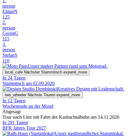
1.
person
ElmarN
125
2.
person
GeorgG
115
3.
person
StefanS
110
Unser starker Partner rund ums Motorrad.
local_cafe
Nächster Stammtisch
expand_more
In 24 Tagen
Stammtisch am 02.09.2026
Kreatives Design mit Leidenschaft.
two_wheeler
Nächste Touren
expand_more
In 12 Tagen
Wochenende an der Mosel
Abgesagt
Tour nach Linz mit Fahrt der Kasbachtalbahn am 14.11.2026
In 291 Tagen
BFR Jahres Tour 2027
Unser gastfreundliches Stammlokal.