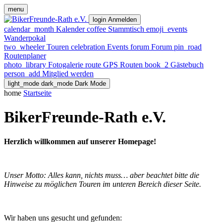
menu
login
Anmelden
calendar_month
Kalender
coffee
Stammtisch
emoji_events
Wanderpokal
two_wheeler
Touren
celebration
Events
forum
Forum
pin_road
Routenplaner
photo_library
Fotogalerie
route
GPS Routen
book_2
Gästebuch
person_add
Mitglied werden
light_mode
dark_mode
Dark Mode
home
Startseite
BikerFreunde-Rath e.V.
Herzlich willkommen auf unserer Homepage!
Unser Motto: Alles kann, nichts muss… aber beachtet bitte die
Hinweise zu möglichen Touren im unteren Bereich dieser Seite.
Wir haben uns gesucht und gefunden: