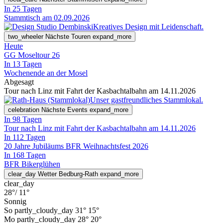
In 25 Tagen
Stammtisch am 02.09.2026
Kreatives Design mit Leidenschaft.
two_wheeler
Nächste Touren
expand_more
Heute
GG Moseltour 26
In 13 Tagen
Wochenende an der Mosel
Abgesagt
Tour nach Linz mit Fahrt der Kasbachtalbahn am 14.11.2026
Unser gastfreundliches Stammlokal.
celebration
Nächste Events
expand_more
In 98 Tagen
Tour nach Linz mit Fahrt der Kasbachtalbahn am 14.11.2026
In 112 Tagen
20 Jahre Jubiläums BFR Weihnachtsfest 2026
In 168 Tagen
BFR Bikerglühen
clear_day
Wetter Bedburg-Rath
expand_more
clear_day
28°
/ 11°
Sonnig
So
partly_cloudy_day
31°
15°
Mo
partly_cloudy_day
28°
20°