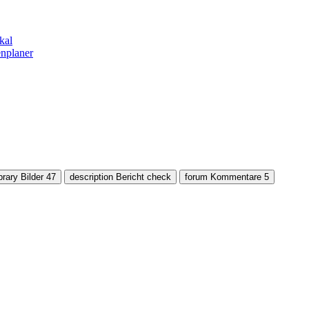
kal
nplaner
brary
Bilder
47
description
Bericht
check
forum
Kommentare
5