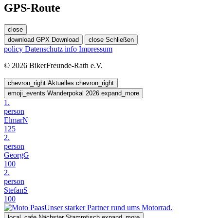
GPS-Route
close
download
GPX Download
close
Schließen
policy
Datenschutz
info
Impressum
© 2026 BikerFreunde-Rath e.V.
chevron_right
Aktuelles
chevron_right
emoji_events
Wanderpokal 2026
expand_more
1.
person
ElmarN
125
2.
person
GeorgG
100
2.
person
StefanS
100
Unser starker Partner rund ums Motorrad.
local_cafe
Nächster Stammtisch
expand_more