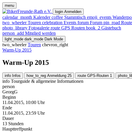
menu
login
Anmelden
calendar_month
Kalender
coffee
Stammtisch
emoji_events
Wanderpo
two_wheeler
Touren
celebration
Events
forum
Forum
pin_road
Route
photo_library
Fotogalerie
route
GPS Routen
book_2
Gästebuch
person_add
Mitglied werden
light_mode
dark_mode
Dark Mode
two_wheeler
Touren
chevron_right
Warm-Up 2015
Warm-Up 2015
info
Infos
how_to_reg
Anmeldung
25
route
GPS-Routen
1
photo_li
info
Tourguide & allgemeine Informationen
person
GeorgG
Beginn
11.04.2015, 10:00 Uhr
Ende
11.04.2015, 23:59 Uhr
Dauer
13 Stunden
Haupttreffpunkt