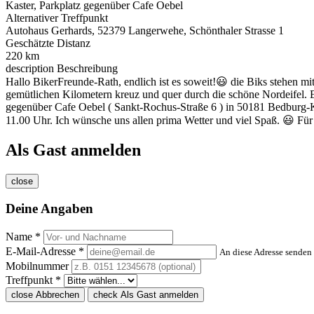
Kaster, Parkplatz gegenüber Cafe Oebel
Alternativer Treffpunkt
Autohaus Gerhards, 52379 Langerwehe, Schönthaler Strasse 1
Geschätzte Distanz
220 km
description
Beschreibung
Hallo BikerFreunde-Rath, endlich ist es soweit!😃 die Biks stehen mi
gemütlichen Kilometern kreuz und quer durch die schöne Nordeifel. 
gegenüber Cafe Oebel ( Sankt-Rochus-Straße 6 ) in 50181 Bedburg-K
11.00 Uhr. Ich wünsche uns allen prima Wetter und viel Spaß. 😃 F
Als Gast anmelden
close
Deine Angaben
Name *
E-Mail-Adresse *
An diese Adresse senden 
Mobilnummer
Treffpunkt *
close
Abbrechen
check
Als Gast anmelden