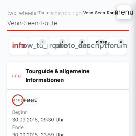
menu
two_wheeler
chevron_right
Touren
Venn-Seen-Route
Venn-Seen-Route
close
1
1
0
0
info
how_to_reg
route
photo_library
description
forum
Tourguide & allgemeine
info
Informationen
person
PeterE
Beginn
30.09.2015, 09:30 Uhr
Ende
30.09.2015, 23:59 Uhr