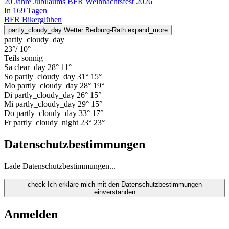
20 Jahre Jubiläums BFR Weihnachtsfest 2026
In 169 Tagen
BFR Bikerglühen
partly_cloudy_day
Wetter Bedburg-Rath
expand_more
partly_cloudy_day
23°
/ 10°
Teils sonnig
Sa
clear_day
28°
11°
So
partly_cloudy_day
31°
15°
Mo
partly_cloudy_day
28°
19°
Di
partly_cloudy_day
26°
15°
Mi
partly_cloudy_day
29°
15°
Do
partly_cloudy_day
33°
17°
Fr
partly_cloudy_night
23°
23°
Datenschutzbestimmungen
Lade Datenschutzbestimmungen...
check
Ich erkläre mich mit den Datenschutzbestimmungen
einverstanden
Anmelden