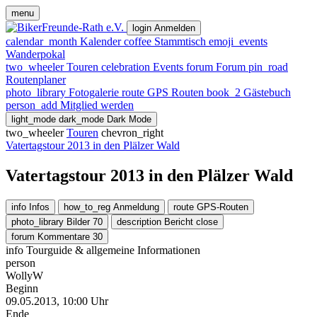
menu
login
Anmelden
calendar_month
Kalender
coffee
Stammtisch
emoji_events
Wanderpokal
two_wheeler
Touren
celebration
Events
forum
Forum
pin_road
Routenplaner
photo_library
Fotogalerie
route
GPS Routen
book_2
Gästebuch
person_add
Mitglied werden
light_mode
dark_mode
Dark Mode
two_wheeler
Touren
chevron_right
Vatertagstour 2013 in den Plälzer Wald
Vatertagstour 2013 in den Plälzer Wald
info
Infos
how_to_reg
Anmeldung
route
GPS-Routen
photo_library
Bilder
70
description
Bericht
close
forum
Kommentare
30
info
Tourguide & allgemeine Informationen
person
WollyW
Beginn
09.05.2013, 10:00 Uhr
Ende