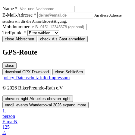
Name *
E-Mail-Adresse *
An diese Adresse
senden wir dir die Anmeldebestätigung.
Mobilnummer
Treffpunkt *
close
Abbrechen
check
Als Gast anmelden
GPS-Route
close
download
GPX Download
close
Schließen
policy
Datenschutz
info
Impressum
© 2026 BikerFreunde-Rath e.V.
chevron_right
Aktuelles
chevron_right
emoji_events
Wanderpokal 2026
expand_more
1.
person
ElmarN
125
2.