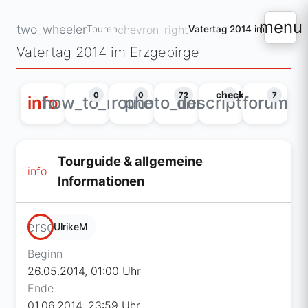
menu
two_wheeler
chevron_right
Touren
Vatertag 2014 im Erzgebir
Vatertag 2014 im Erzgebirge
check
0
0
72
7
info
how_to_reg
route
photo_library
description
forum
Tourguide & allgemeine
info
Informationen
person
UlrikeM
Beginn
26.05.2014, 01:00 Uhr
Ende
01.06.2014, 23:59 Uhr