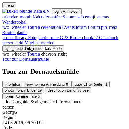
menu
login
Anmelden
calendar_month
Kalender
coffee
Stammtisch
emoji_events
Wanderpokal
two_wheeler
Touren
celebration
Events
forum
Forum
pin_road
Routenplaner
photo_library
Fotogalerie
route
GPS Routen
book_2
Gästebuch
person_add
Mitglied werden
light_mode
dark_mode
Dark Mode
two_wheeler
Touren
chevron_right
Tour zur Dornauelsmühle
Tour zur Dornauelsmühle
info
Infos
how_to_reg
Anmeldung
8
route
GPS-Routen
1
photo_library
Bilder
19
description
Bericht
close
forum
Kommentare
6
info
Tourguide & allgemeine Informationen
person
GeorgG
Beginn
24.08.2019, 09:30 Uhr
Ende