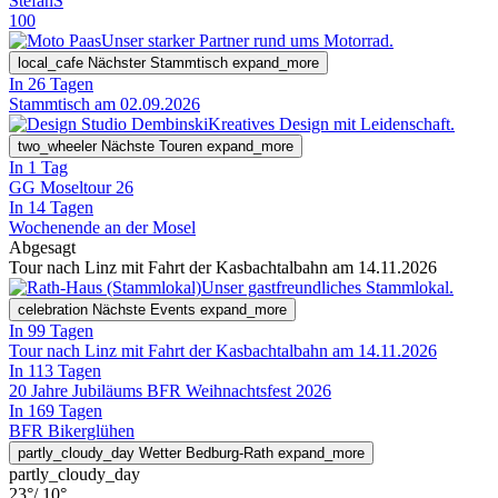
StefanS
100
Unser starker Partner rund ums Motorrad.
local_cafe
Nächster Stammtisch
expand_more
In 26 Tagen
Stammtisch am 02.09.2026
Kreatives Design mit Leidenschaft.
two_wheeler
Nächste Touren
expand_more
In 1 Tag
GG Moseltour 26
In 14 Tagen
Wochenende an der Mosel
Abgesagt
Tour nach Linz mit Fahrt der Kasbachtalbahn am 14.11.2026
Unser gastfreundliches Stammlokal.
celebration
Nächste Events
expand_more
In 99 Tagen
Tour nach Linz mit Fahrt der Kasbachtalbahn am 14.11.2026
In 113 Tagen
20 Jahre Jubiläums BFR Weihnachtsfest 2026
In 169 Tagen
BFR Bikerglühen
partly_cloudy_day
Wetter Bedburg-Rath
expand_more
partly_cloudy_day
23°
/ 10°