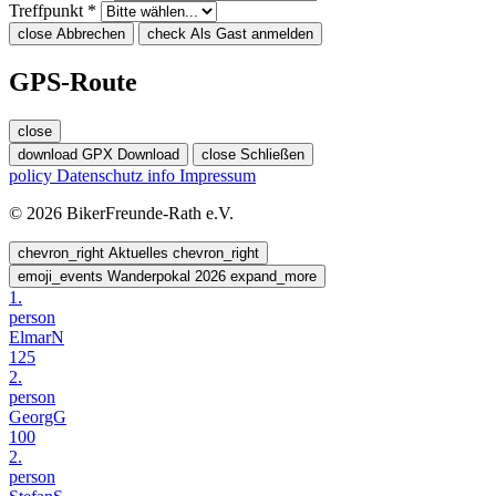
Treffpunkt *
close
Abbrechen
check
Als Gast anmelden
GPS-Route
close
download
GPX Download
close
Schließen
policy
Datenschutz
info
Impressum
© 2026 BikerFreunde-Rath e.V.
chevron_right
Aktuelles
chevron_right
emoji_events
Wanderpokal 2026
expand_more
1.
person
ElmarN
125
2.
person
GeorgG
100
2.
person