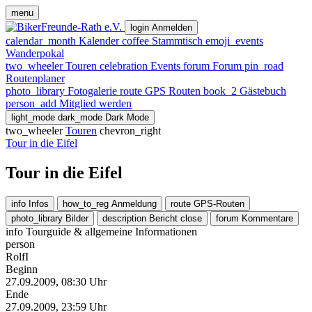
menu
login
Anmelden
calendar_month
Kalender
coffee
Stammtisch
emoji_events
Wanderpokal
two_wheeler
Touren
celebration
Events
forum
Forum
pin_road
Routenplaner
photo_library
Fotogalerie
route
GPS Routen
book_2
Gästebuch
person_add
Mitglied werden
light_mode
dark_mode
Dark Mode
two_wheeler
Touren
chevron_right
Tour in die Eifel
Tour in die Eifel
info
Infos
how_to_reg
Anmeldung
route
GPS-Routen
photo_library
Bilder
description
Bericht
close
forum
Kommentare
info
Tourguide & allgemeine Informationen
person
RolfI
Beginn
27.09.2009, 08:30 Uhr
Ende
27.09.2009, 23:59 Uhr