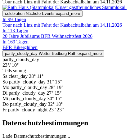
Tour nach Linz mit Fahrt der Kasbachtalbahn am 14.11.2026
Unser gastfreundliches Stammlokal.
celebration
Nächste Events
expand_more
In 99 Tagen
Tour nach Linz mit Fahrt der Kasbachtalbahn am 14.11.2026
In 113 Tagen
20 Jahre Jubiläums BFR Weihnachtsfest 2026
In 169 Tagen
BFR Bikerglühen
partly_cloudy_day
Wetter Bedburg-Rath
expand_more
partly_cloudy_day
23°
/ 10°
Teils sonnig
Sa
clear_day
28°
11°
So
partly_cloudy_day
31°
15°
Mo
partly_cloudy_day
28°
19°
Di
partly_cloudy_day
27°
15°
Mi
partly_cloudy_day
30°
15°
Do
partly_cloudy_day
32°
18°
Fr
partly_cloudy_night
23°
23°
Datenschutzbestimmungen
Lade Datenschutzbestimmungen...