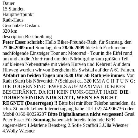
Dauer
15 Stunden
Haupttreffpunkt
Rath-Haus
Geschätzte Distanz
320 km
description
Beschreibung
Peter Esser schrieb:
Hallo Biker-Freunde-Rath, für Samstag, den
27.06.2009
und
Sonntag, den
28.06.2009
biete ich Euch meine
nachfolgende Einsteiger Tour an: Motorrad - Tour in die Eifel rund
um und an die Ahr + rund um den Nürburgring zum größten Teil
auf kleinen Nebenstraße mit vielen Kurven und Kehren! Auf dem
Hinweg werden wir von Bergheim bis Swisttal auf der A 61 Fahren.
Abfahrt an beiden Tagen um 8:30 Uhr ab Rath wie immer.
Von
Rath (Start) bis Nörvenich ? (Schluss) ca. 320 KM
A C H T U N G:
DIE TOUREN SIND JEWEILS AUF MAXIMAL 10 BIKES
BESCHRÄNKT, DA ICH KEIN FUNK-GERÄT HABE.
DIE
TOUREN FINDEN NUR STATT, WENN ES NICHT
REGNET (Dauerregen) !!
Bitte bei mir über Telefon anmelden, da
ich z.Zt. noch keinen Internetzugang habe. Tel. 02274-906736 oder
Mobil 0160-90229207
Bitte Digitalkamera nicht vergessen!
Gruß
Peter Esser Für
Sonntag
haben sich bereits folgende BFR
angemeldet: 1.Marlene Bensberg 2.Sofie Scaffidi 3.Ulla Wiesner
4.Wolly Wiesner