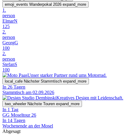
emoji_events
Wanderpokal 2026
expand_more
1.
person
ElmarN
125
2.
person
GeorgG
100
2.
person
StefanS
100
Unser starker Partner rund ums Motorrad.
local_cafe
Nächster Stammtisch
expand_more
In 26 Tagen
Stammtisch am 02.09.2026
Kreatives Design mit Leidenschaft.
two_wheeler
Nächste Touren
expand_more
In 1 Tag
GG Moseltour 26
In 14 Tagen
Wochenende an der Mosel
Abgesagt