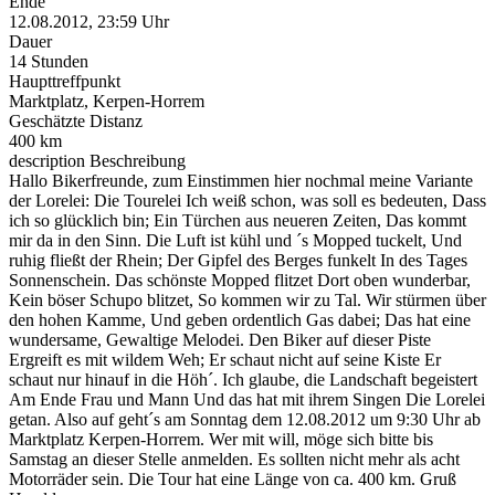
Ende
12.08.2012, 23:59 Uhr
Dauer
14 Stunden
Haupttreffpunkt
Marktplatz, Kerpen-Horrem
Geschätzte Distanz
400 km
description
Beschreibung
Hallo Bikerfreunde, zum Einstimmen hier nochmal meine Variante
der Lorelei: Die Tourelei Ich weiß schon, was soll es bedeuten, Dass
ich so glücklich bin; Ein Türchen aus neueren Zeiten, Das kommt
mir da in den Sinn. Die Luft ist kühl und ´s Mopped tuckelt, Und
ruhig fließt der Rhein; Der Gipfel des Berges funkelt In des Tages
Sonnenschein. Das schönste Mopped flitzet Dort oben wunderbar,
Kein böser Schupo blitzet, So kommen wir zu Tal. Wir stürmen über
den hohen Kamme, Und geben ordentlich Gas dabei; Das hat eine
wundersame, Gewaltige Melodei. Den Biker auf dieser Piste
Ergreift es mit wildem Weh; Er schaut nicht auf seine Kiste Er
schaut nur hinauf in die Höh´. Ich glaube, die Landschaft begeistert
Am Ende Frau und Mann Und das hat mit ihrem Singen Die Lorelei
getan. Also auf geht´s am Sonntag dem 12.08.2012 um 9:30 Uhr ab
Marktplatz Kerpen-Horrem. Wer mit will, möge sich bitte bis
Samstag an dieser Stelle anmelden. Es sollten nicht mehr als acht
Motorräder sein. Die Tour hat eine Länge von ca. 400 km. Gruß