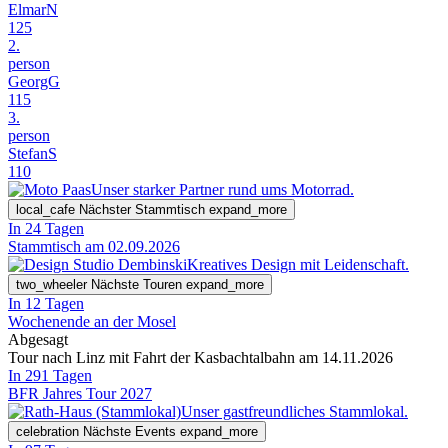
ElmarN
125
2.
person
GeorgG
115
3.
person
StefanS
110
Unser starker Partner rund ums Motorrad.
local_cafe
Nächster Stammtisch
expand_more
In 24 Tagen
Stammtisch am 02.09.2026
Kreatives Design mit Leidenschaft.
two_wheeler
Nächste Touren
expand_more
In 12 Tagen
Wochenende an der Mosel
Abgesagt
Tour nach Linz mit Fahrt der Kasbachtalbahn am 14.11.2026
In 291 Tagen
BFR Jahres Tour 2027
Unser gastfreundliches Stammlokal.
celebration
Nächste Events
expand_more