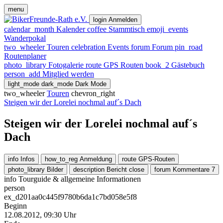
menu
login
Anmelden
calendar_month
Kalender
coffee
Stammtisch
emoji_events
Wanderpokal
two_wheeler
Touren
celebration
Events
forum
Forum
pin_road
Routenplaner
photo_library
Fotogalerie
route
GPS Routen
book_2
Gästebuch
person_add
Mitglied werden
light_mode
dark_mode
Dark Mode
two_wheeler
Touren
chevron_right
Steigen wir der Lorelei nochmal auf´s Dach
Steigen wir der Lorelei nochmal auf´s
Dach
info
Infos
how_to_reg
Anmeldung
route
GPS-Routen
photo_library
Bilder
description
Bericht
close
forum
Kommentare
7
info
Tourguide & allgemeine Informationen
person
ex_d201aa0c445f9780b6da1c7bd058e5f8
Beginn
12.08.2012, 09:30 Uhr