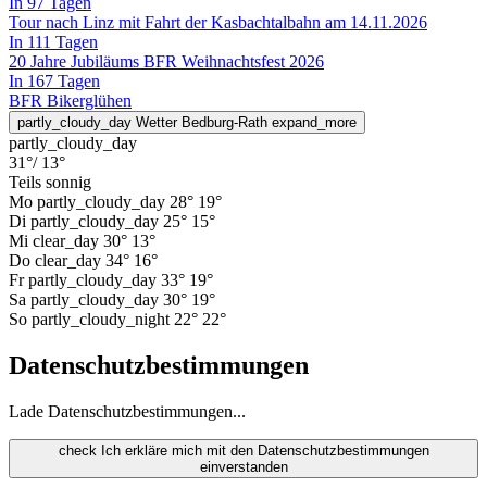
In 97 Tagen
Tour nach Linz mit Fahrt der Kasbachtalbahn am 14.11.2026
In 111 Tagen
20 Jahre Jubiläums BFR Weihnachtsfest 2026
In 167 Tagen
BFR Bikerglühen
partly_cloudy_day
Wetter Bedburg-Rath
expand_more
partly_cloudy_day
31°
/ 13°
Teils sonnig
Mo
partly_cloudy_day
28°
19°
Di
partly_cloudy_day
25°
15°
Mi
clear_day
30°
13°
Do
clear_day
34°
16°
Fr
partly_cloudy_day
33°
19°
Sa
partly_cloudy_day
30°
19°
So
partly_cloudy_night
22°
22°
Datenschutzbestimmungen
Lade Datenschutzbestimmungen...
check
Ich erkläre mich mit den Datenschutzbestimmungen
einverstanden