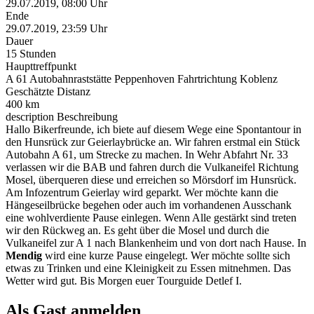
29.07.2019, 08:00 Uhr
Ende
29.07.2019, 23:59 Uhr
Dauer
15 Stunden
Haupttreffpunkt
A 61 Autobahnraststätte Peppenhoven Fahrtrichtung Koblenz
Geschätzte Distanz
400 km
description
Beschreibung
Hallo Bikerfreunde, ich biete auf diesem Wege eine Spontantour in
den Hunsrück zur Geierlaybrücke an. Wir fahren erstmal ein Stück
Autobahn A 61, um Strecke zu machen. In Wehr Abfahrt Nr. 33
verlassen wir die BAB und fahren durch die Vulkaneifel Richtung
Mosel, überqueren diese und erreichen so Mörsdorf im Hunsrück.
Am Infozentrum Geierlay wird geparkt. Wer möchte kann die
Hängeseilbrücke begehen oder auch im vorhandenen Ausschank
eine wohlverdiente Pause einlegen. Wenn Alle gestärkt sind treten
wir den Rückweg an. Es geht über die Mosel und durch die
Vulkaneifel zur A 1 nach Blankenheim und von dort nach Hause. In
Mendig
wird eine kurze Pause eingelegt. Wer möchte sollte sich
etwas zu Trinken und eine Kleinigkeit zu Essen mitnehmen. Das
Wetter wird gut. Bis Morgen euer Tourguide Detlef I.
Als Gast anmelden