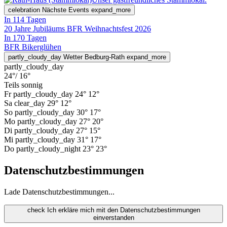
celebration
Nächste Events
expand_more
In 114 Tagen
20 Jahre Jubiläums BFR Weihnachtsfest 2026
In 170 Tagen
BFR Bikerglühen
partly_cloudy_day
Wetter Bedburg-Rath
expand_more
partly_cloudy_day
24°
/ 16°
Teils sonnig
Fr
partly_cloudy_day
24°
12°
Sa
clear_day
29°
12°
So
partly_cloudy_day
30°
17°
Mo
partly_cloudy_day
27°
20°
Di
partly_cloudy_day
27°
15°
Mi
partly_cloudy_day
31°
17°
Do
partly_cloudy_night
23°
23°
Datenschutzbestimmungen
Lade Datenschutzbestimmungen...
check
Ich erkläre mich mit den Datenschutzbestimmungen
einverstanden