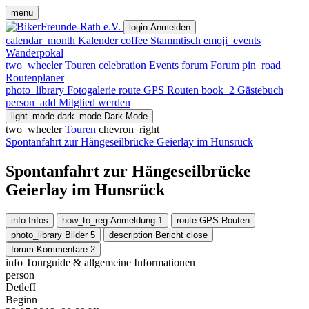
menu
login
Anmelden
calendar_month
Kalender
coffee
Stammtisch
emoji_events
Wanderpokal
two_wheeler
Touren
celebration
Events
forum
Forum
pin_road
Routenplaner
photo_library
Fotogalerie
route
GPS Routen
book_2
Gästebuch
person_add
Mitglied werden
light_mode
dark_mode
Dark Mode
two_wheeler
Touren
chevron_right
Spontanfahrt zur Hängeseilbrücke Geierlay im Hunsrück
Spontanfahrt zur Hängeseilbrücke
Geierlay im Hunsrück
info
Infos
how_to_reg
Anmeldung
1
route
GPS-Routen
photo_library
Bilder
5
description
Bericht
close
forum
Kommentare
2
info
Tourguide & allgemeine Informationen
person
DetlefI
Beginn