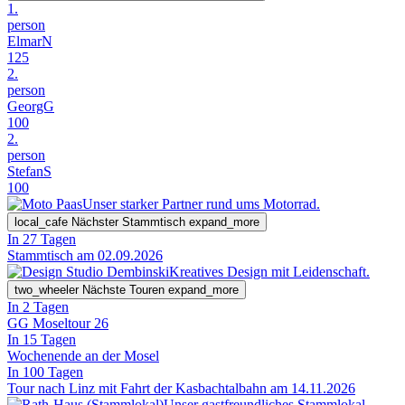
1.
person
ElmarN
125
2.
person
GeorgG
100
2.
person
StefanS
100
Unser starker Partner rund ums Motorrad.
local_cafe
Nächster Stammtisch
expand_more
In 27 Tagen
Stammtisch am 02.09.2026
Kreatives Design mit Leidenschaft.
two_wheeler
Nächste Touren
expand_more
In 2 Tagen
GG Moseltour 26
In 15 Tagen
Wochenende an der Mosel
In 100 Tagen
Tour nach Linz mit Fahrt der Kasbachtalbahn am 14.11.2026
Unser gastfreundliches Stammlokal.