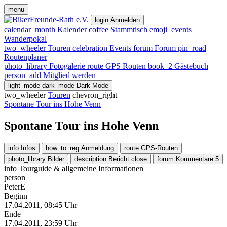
menu
login
Anmelden
calendar_month
Kalender
coffee
Stammtisch
emoji_events
Wanderpokal
two_wheeler
Touren
celebration
Events
forum
Forum
pin_road
Routenplaner
photo_library
Fotogalerie
route
GPS Routen
book_2
Gästebuch
person_add
Mitglied werden
light_mode
dark_mode
Dark Mode
two_wheeler
Touren
chevron_right
Spontane Tour ins Hohe Venn
Spontane Tour ins Hohe Venn
info
Infos
how_to_reg
Anmeldung
route
GPS-Routen
photo_library
Bilder
description
Bericht
close
forum
Kommentare
5
info
Tourguide & allgemeine Informationen
person
PeterE
Beginn
17.04.2011, 08:45 Uhr
Ende
17.04.2011, 23:59 Uhr