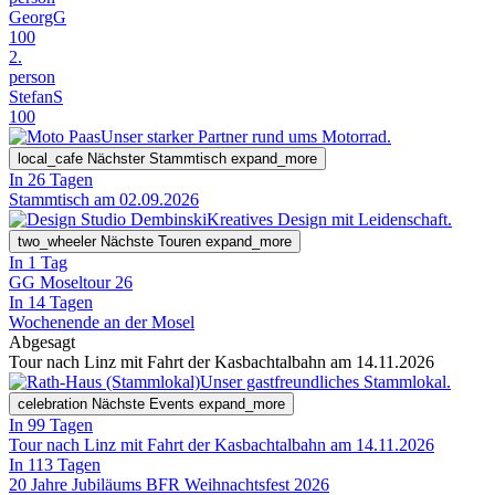
GeorgG
100
2.
person
StefanS
100
Unser starker Partner rund ums Motorrad.
local_cafe
Nächster Stammtisch
expand_more
In 26 Tagen
Stammtisch am 02.09.2026
Kreatives Design mit Leidenschaft.
two_wheeler
Nächste Touren
expand_more
In 1 Tag
GG Moseltour 26
In 14 Tagen
Wochenende an der Mosel
Abgesagt
Tour nach Linz mit Fahrt der Kasbachtalbahn am 14.11.2026
Unser gastfreundliches Stammlokal.
celebration
Nächste Events
expand_more
In 99 Tagen
Tour nach Linz mit Fahrt der Kasbachtalbahn am 14.11.2026
In 113 Tagen
20 Jahre Jubiläums BFR Weihnachtsfest 2026