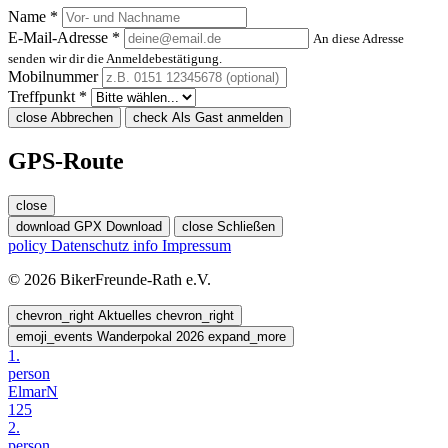
Name *
E-Mail-Adresse *
An diese Adresse
senden wir dir die Anmeldebestätigung.
Mobilnummer
Treffpunkt *
close
Abbrechen
check
Als Gast anmelden
GPS-Route
close
download
GPX Download
close
Schließen
policy
Datenschutz
info
Impressum
© 2026 BikerFreunde-Rath e.V.
chevron_right
Aktuelles
chevron_right
emoji_events
Wanderpokal 2026
expand_more
1.
person
ElmarN
125
2.
person