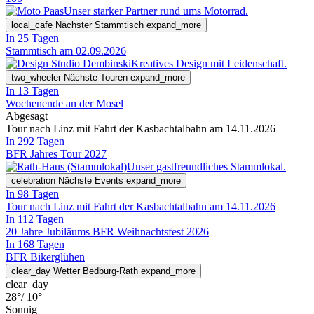
Unser starker Partner rund ums Motorrad.
local_cafe
Nächster Stammtisch
expand_more
In 25 Tagen
Stammtisch am 02.09.2026
Kreatives Design mit Leidenschaft.
two_wheeler
Nächste Touren
expand_more
In 13 Tagen
Wochenende an der Mosel
Abgesagt
Tour nach Linz mit Fahrt der Kasbachtalbahn am 14.11.2026
In 292 Tagen
BFR Jahres Tour 2027
Unser gastfreundliches Stammlokal.
celebration
Nächste Events
expand_more
In 98 Tagen
Tour nach Linz mit Fahrt der Kasbachtalbahn am 14.11.2026
In 112 Tagen
20 Jahre Jubiläums BFR Weihnachtsfest 2026
In 168 Tagen
BFR Bikerglühen
clear_day
Wetter Bedburg-Rath
expand_more
clear_day
28°
/ 10°
Sonnig