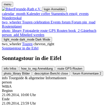
menu
login
Anmelden
calendar_month
Kalender
coffee
Stammtisch
emoji_events
Wanderpokal
two_wheeler
Touren
celebration
Events
forum
Forum
pin_road
Routenplaner
photo_library
Fotogalerie
route
GPS Routen
book_2
Gästebuch
person_add
Mitglied werden
light_mode
dark_mode
Dark Mode
two_wheeler
Touren
chevron_right
Sonntagstour in die Eifel
Sonntagstour in die Eifel
info
Infos
how_to_reg
Anmeldung
route
GPS-Routen
photo_library
Bilder
description
Bericht
close
forum
Kommentare
2
info
Tourguide & allgemeine Informationen
person
WilliA
Beginn
21.09.2014, 10:00 Uhr
Ende
21.09.2014, 23:59 Uhr