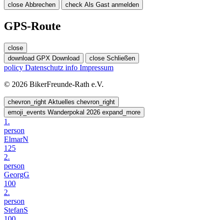
close
Abbrechen
check
Als Gast anmelden
GPS-Route
close
download
GPX Download
close
Schließen
policy
Datenschutz
info
Impressum
© 2026 BikerFreunde-Rath e.V.
chevron_right
Aktuelles
chevron_right
emoji_events
Wanderpokal 2026
expand_more
1.
person
ElmarN
125
2.
person
GeorgG
100
2.
person
StefanS
100