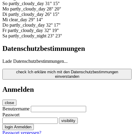
So
partly_cloudy_day
31°
15°
Mo
partly_cloudy_day
28°
20°
Di
partly_cloudy_day
26°
15°
Mi
clear_day
29°
14°
Do
partly_cloudy_day
32°
17°
Fr
partly_cloudy_day
32°
19°
Sa
partly_cloudy_night
23°
23°
Datenschutzbestimmungen
Lade Datenschutzbestimmungen...
check
Ich erkläre mich mit den Datenschutzbestimmungen
einverstanden
Anmelden
close
Benutzername
Passwort
visibility
login
Anmelden
Passwort vergessen?