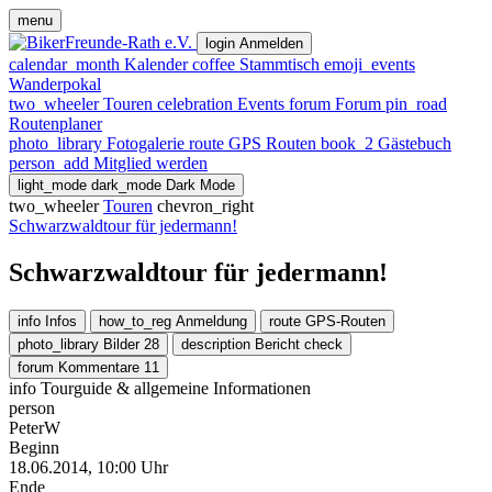
menu
login
Anmelden
calendar_month
Kalender
coffee
Stammtisch
emoji_events
Wanderpokal
two_wheeler
Touren
celebration
Events
forum
Forum
pin_road
Routenplaner
photo_library
Fotogalerie
route
GPS Routen
book_2
Gästebuch
person_add
Mitglied werden
light_mode
dark_mode
Dark Mode
two_wheeler
Touren
chevron_right
Schwarzwaldtour für jedermann!
Schwarzwaldtour für jedermann!
info
Infos
how_to_reg
Anmeldung
route
GPS-Routen
photo_library
Bilder
28
description
Bericht
check
forum
Kommentare
11
info
Tourguide & allgemeine Informationen
person
PeterW
Beginn
18.06.2014, 10:00 Uhr
Ende