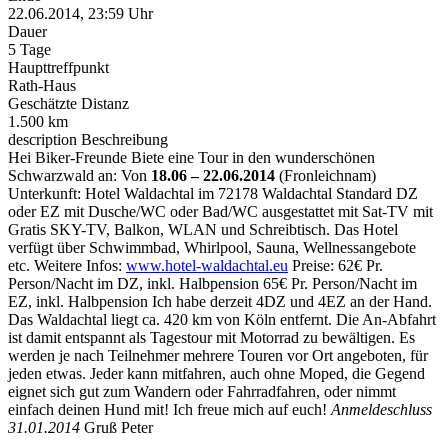
22.06.2014, 23:59 Uhr
Dauer
5 Tage
Haupttreffpunkt
Rath-Haus
Geschätzte Distanz
1.500 km
description
Beschreibung
Hei Biker-Freunde Biete eine Tour in den wunderschönen
Schwarzwald an: Von
18.06 – 22.06.2014
(Fronleichnam)
Unterkunft: Hotel Waldachtal im 72178 Waldachtal Standard DZ
oder EZ mit Dusche/WC oder Bad/WC ausgestattet mit Sat-TV mit
Gratis SKY-TV, Balkon, WLAN und Schreibtisch. Das Hotel
verfügt über Schwimmbad, Whirlpool, Sauna, Wellnessangebote
etc. Weitere Infos:
www.hotel-waldachtal.eu
Preise: 62€ Pr.
Person/Nacht im DZ, inkl. Halbpension 65€ Pr. Person/Nacht im
EZ, inkl. Halbpension Ich habe derzeit 4DZ und 4EZ an der Hand.
Das Waldachtal liegt ca. 420 km von Köln entfernt. Die An-Abfahrt
ist damit entspannt als Tagestour mit Motorrad zu bewältigen. Es
werden je nach Teilnehmer mehrere Touren vor Ort angeboten, für
jeden etwas. Jeder kann mitfahren, auch ohne Moped, die Gegend
eignet sich gut zum Wandern oder Fahrradfahren, oder nimmt
einfach deinen Hund mit! Ich freue mich auf euch!
Anmeldeschluss
31.01.2014
Gruß Peter