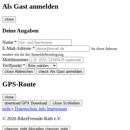
Als Gast anmelden
close
Deine Angaben
Name *
E-Mail-Adresse *
An diese Adresse
senden wir dir die Anmeldebestätigung.
Mobilnummer
Treffpunkt *
close
Abbrechen
check
Als Gast anmelden
GPS-Route
close
download
GPX Download
close
Schließen
policy
Datenschutz
info
Impressum
© 2026 BikerFreunde-Rath e.V.
chevron_right
Aktuelles
chevron_right