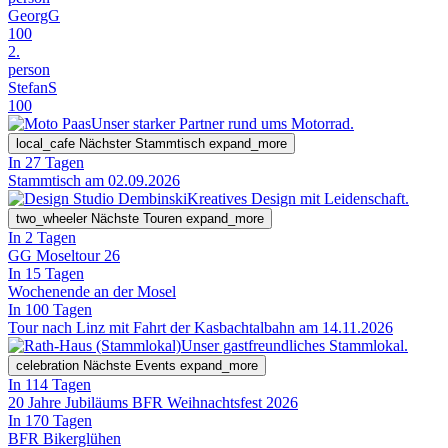
GeorgG
100
2.
person
StefanS
100
Unser starker Partner rund ums Motorrad.
local_cafe
Nächster Stammtisch
expand_more
In 27 Tagen
Stammtisch am 02.09.2026
Kreatives Design mit Leidenschaft.
two_wheeler
Nächste Touren
expand_more
In 2 Tagen
GG Moseltour 26
In 15 Tagen
Wochenende an der Mosel
In 100 Tagen
Tour nach Linz mit Fahrt der Kasbachtalbahn am 14.11.2026
Unser gastfreundliches Stammlokal.
celebration
Nächste Events
expand_more
In 114 Tagen
20 Jahre Jubiläums BFR Weihnachtsfest 2026
In 170 Tagen
BFR Bikerglühen