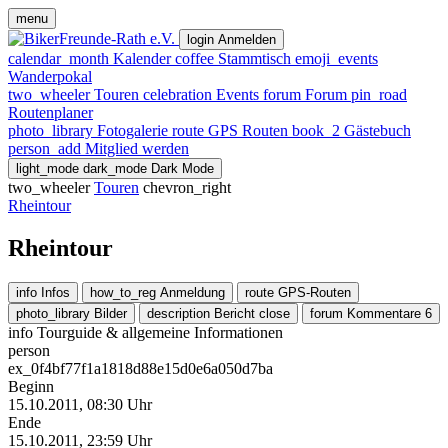
menu
login
Anmelden
calendar_month
Kalender
coffee
Stammtisch
emoji_events
Wanderpokal
two_wheeler
Touren
celebration
Events
forum
Forum
pin_road
Routenplaner
photo_library
Fotogalerie
route
GPS Routen
book_2
Gästebuch
person_add
Mitglied werden
light_mode
dark_mode
Dark Mode
two_wheeler
Touren
chevron_right
Rheintour
Rheintour
info
Infos
how_to_reg
Anmeldung
route
GPS-Routen
photo_library
Bilder
description
Bericht
close
forum
Kommentare
6
info
Tourguide & allgemeine Informationen
person
ex_0f4bf77f1a1818d88e15d0e6a050d7ba
Beginn
15.10.2011, 08:30 Uhr
Ende
15.10.2011, 23:59 Uhr