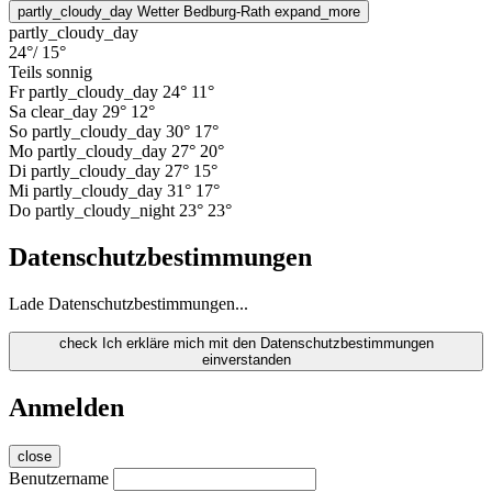
partly_cloudy_day
Wetter Bedburg-Rath
expand_more
partly_cloudy_day
24°
/ 15°
Teils sonnig
Fr
partly_cloudy_day
24°
11°
Sa
clear_day
29°
12°
So
partly_cloudy_day
30°
17°
Mo
partly_cloudy_day
27°
20°
Di
partly_cloudy_day
27°
15°
Mi
partly_cloudy_day
31°
17°
Do
partly_cloudy_night
23°
23°
Datenschutzbestimmungen
Lade Datenschutzbestimmungen...
check
Ich erkläre mich mit den Datenschutzbestimmungen
einverstanden
Anmelden
close
Benutzername