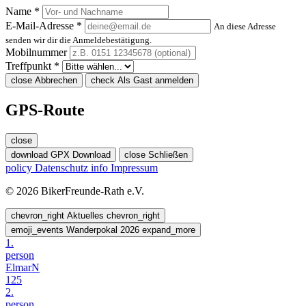
Name *
E-Mail-Adresse *
An diese Adresse
senden wir dir die Anmeldebestätigung.
Mobilnummer
Treffpunkt *
close
Abbrechen
check
Als Gast anmelden
GPS-Route
close
download
GPX Download
close
Schließen
policy
Datenschutz
info
Impressum
© 2026 BikerFreunde-Rath e.V.
chevron_right
Aktuelles
chevron_right
emoji_events
Wanderpokal 2026
expand_more
1.
person
ElmarN
125
2.
person