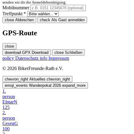
senden wir dir die Anmeldebestätigung.
Mobilnummer
Treffpunkt *
close
Abbrechen
check
Als Gast anmelden
GPS-Route
close
download
GPX Download
close
Schließen
policy
Datenschutz
info
Impressum
© 2026 BikerFreunde-Rath e.V.
chevron_right
Aktuelles
chevron_right
emoji_events
Wanderpokal 2026
expand_more
1.
person
ElmarN
125
2.
person
GeorgG
100