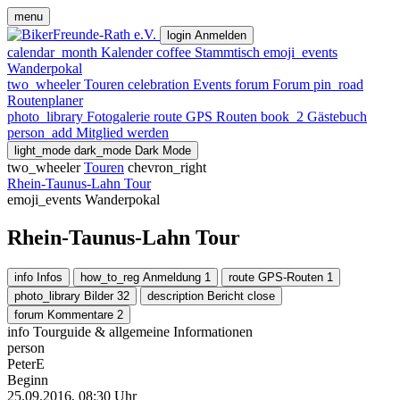
menu
login
Anmelden
calendar_month
Kalender
coffee
Stammtisch
emoji_events
Wanderpokal
two_wheeler
Touren
celebration
Events
forum
Forum
pin_road
Routenplaner
photo_library
Fotogalerie
route
GPS Routen
book_2
Gästebuch
person_add
Mitglied werden
light_mode
dark_mode
Dark Mode
two_wheeler
Touren
chevron_right
Rhein-Taunus-Lahn Tour
emoji_events
Wanderpokal
Rhein-Taunus-Lahn Tour
info
Infos
how_to_reg
Anmeldung
1
route
GPS-Routen
1
photo_library
Bilder
32
description
Bericht
close
forum
Kommentare
2
info
Tourguide & allgemeine Informationen
person
PeterE
Beginn
25.09.2016, 08:30 Uhr