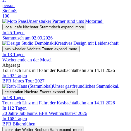
2.
person
StefanS
100
Unser starker Partner rund ums Motorrad.
local_cafe
Nächster Stammtisch
expand_more
In 25 Tagen
Stammtisch am 02.09.2026
Kreatives Design mit Leidenschaft.
two_wheeler
Nächste Touren
expand_more
In 13 Tagen
Wochenende an der Mosel
Abgesagt
Tour nach Linz mit Fahrt der Kasbachtalbahn am 14.11.2026
In 292 Tagen
BFR Jahres Tour 2027
Unser gastfreundliches Stammlokal.
celebration
Nächste Events
expand_more
In 98 Tagen
Tour nach Linz mit Fahrt der Kasbachtalbahn am 14.11.2026
In 112 Tagen
20 Jahre Jubiläums BFR Weihnachtsfest 2026
In 168 Tagen
BFR Bikerglühen
clear_day
Wetter Bedburg-Rath
expand_more