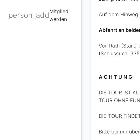
Mitglied
person_add
Auf dem Hinweg w
werden
Abfahrt an beide
Von Rath (Start) 
(Schluss) ca. 33
A C H T U N G:
DIE TOUR IST A
TOUR OHNE FUN
DIE TOUR FINDET
Bitte bei mir übe