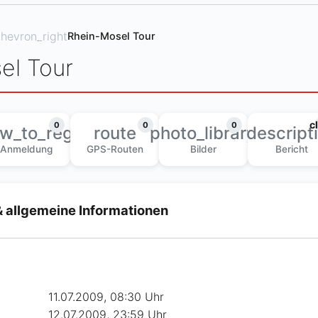
hevron_right
Rhein-Mosel Tour
el Tour
c
0
0
0
w_to_reg
route
photo_library
descript
Anmeldung
GPS-Routen
Bilder
Bericht
& allgemeine Informationen
11.07.2009, 08:30 Uhr
12.07.2009, 23:59 Uhr