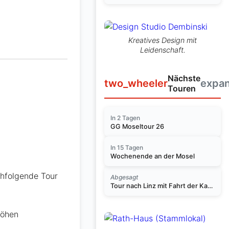
Kreatives Design mit
Leidenschaft.
Nächste
two_wheeler
expa
Touren
In 2 Tagen
GG Moseltour 26
In 15 Tagen
Wochenende an der Mosel
chfolgende Tour
Abgesagt
Tour nach Linz mit Fahrt der Kasbachtalbahn am 14.11.2026
höhen