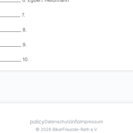
____________ 6. Egbert Heidtmann
__________ 7.
__________ 8.
__________ 9.
__________ 10.
policy
info
Datenschutz
Impressum
© 2026 BikerFreunde-Rath e.V.