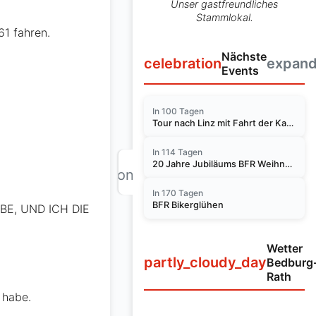
Unser gastfreundliches
Stammlokal.
1 fahren.
Nächste
celebration
expan
Events
In 100 Tagen
Tour nach Linz mit Fahrt der Kasbachtalbahn am 14.11.2026
In 114 Tagen
20 Jahre Jubiläums BFR Weihnachtsfest 2026
chevron_right
In 170 Tagen
BFR Bikerglühen
BE, UND ICH DIE
Wetter
partly_cloudy_day
Bedburg
Rath
 habe.