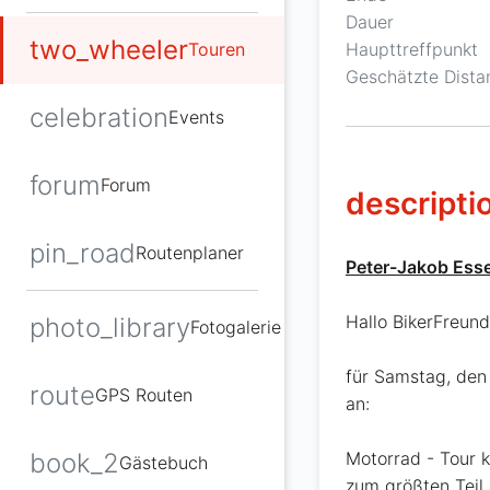
Dauer
two_wheeler
Haupttreffpunkt
Touren
Geschätzte Dista
celebration
Events
forum
Forum
descripti
pin_road
Routenplaner
Peter-Jakob Esse
Hallo BikerFreund
photo_library
Fotogalerie
für Samstag, den
route
GPS Routen
an:
book_2
Motorrad - Tour 
Gästebuch
zum größten Teil 