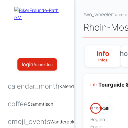
two_wheeler
c
Touren
Rhein-Mos
info
ho
Infos
login
Anmelden
Tourguide 
info
calendar_month
Kalender
coffee
Stammtisch
person
RolfI
Beginn
emoji_events
Wanderpokal
Ende