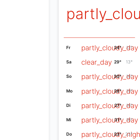
partly_clo
partly_cloudy_day
Fr
24°
12°
clear_day
Sa
29°
13°
partly_cloudy_day
So
30°
16°
partly_cloudy_day
Mo
28°
19°
partly_cloudy_day
Di
27°
16°
partly_cloudy_day
Mi
31°
16°
partly_cloudy_nigh
Do
23°
23°