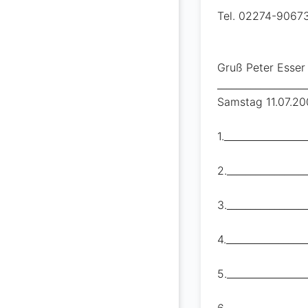
Tel. 02274-9067
Gruß Peter Esser
__________________
Samstag 11.07.20
1.________________
2.________________
3.________________
4.________________
5.________________