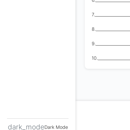
6._______________
7._________________
8._________________
9._________________
10.________________
dark_mode
Dark Mode