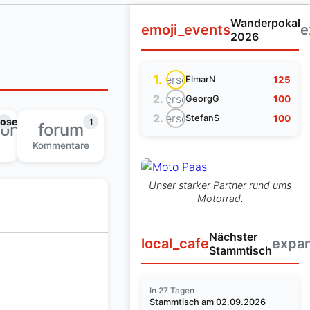
Wanderpokal
emoji_events
e
2026
1.
person
125
ElmarN
person
2.
100
GeorgG
person
2.
100
StefanS
lose
1
ion
forum
Kommentare
Unser starker Partner rund ums
Motorrad.
Nächster
local_cafe
expa
Stammtisch
In 27 Tagen
Stammtisch am 02.09.2026