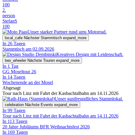
100
2.
person
StefanS
100
Unser starker Partner rund ums Motorrad.
local_cafe
Nächster Stammtisch
expand_more
In 26 Tagen
Stammtisch am 02.09.2026
Kreatives Design mit Leidenschaft.
two_wheeler
Nächste Touren
expand_more
In 1 Tag
GG Moseltour 26
In 14 Tagen
Wochenende an der Mosel
Abgesagt
Tour nach Linz mit Fahrt der Kasbachtalbahn am 14.11.2026
Unser gastfreundliches Stammlokal.
celebration
Nächste Events
expand_more
In 99 Tagen
Tour nach Linz mit Fahrt der Kasbachtalbahn am 14.11.2026
In 113 Tagen
20 Jahre Jubiläums BFR Weihnachtsfest 2026
In 169 Tagen