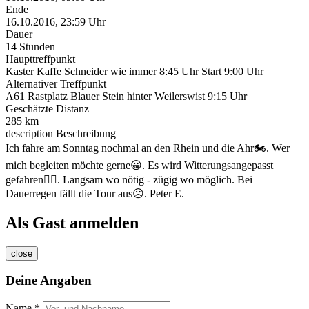
Ende
16.10.2016, 23:59 Uhr
Dauer
14 Stunden
Haupttreffpunkt
Kaster Kaffe Schneider wie immer 8:45 Uhr Start 9:00 Uhr
Alternativer Treffpunkt
A61 Rastplatz Blauer Stein hinter Weilerswist 9:15 Uhr
Geschätzte Distanz
285 km
description
Beschreibung
Ich fahre am Sonntag nochmal an den Rhein und die Ahr🏍️. Wer
mich begleiten möchte gerne😀. Es wird Witterungsangepasst
gefahren😶‍🌫️. Langsam wo nötig - zügig wo möglich. Bei
Dauerregen fällt die Tour aus☹️. Peter E.
Als Gast anmelden
close
Deine Angaben
Name *