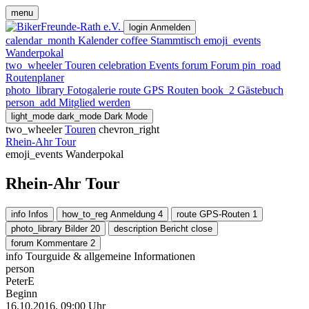
menu
login
Anmelden
calendar_month
Kalender
coffee
Stammtisch
emoji_events
Wanderpokal
two_wheeler
Touren
celebration
Events
forum
Forum
pin_road
Routenplaner
photo_library
Fotogalerie
route
GPS Routen
book_2
Gästebuch
person_add
Mitglied werden
light_mode
dark_mode
Dark Mode
two_wheeler
Touren
chevron_right
Rhein-Ahr Tour
emoji_events
Wanderpokal
Rhein-Ahr Tour
info
Infos
how_to_reg
Anmeldung
4
route
GPS-Routen
1
photo_library
Bilder
20
description
Bericht
close
forum
Kommentare
2
info
Tourguide & allgemeine Informationen
person
PeterE
Beginn
16.10.2016, 09:00 Uhr