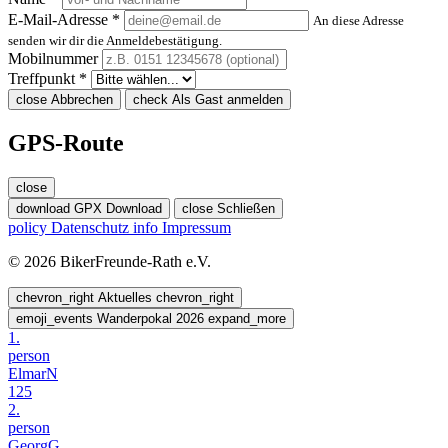
E-Mail-Adresse *
An diese Adresse
senden wir dir die Anmeldebestätigung.
Mobilnummer
Treffpunkt *
close
Abbrechen
check
Als Gast anmelden
GPS-Route
close
download
GPX Download
close
Schließen
policy
Datenschutz
info
Impressum
© 2026 BikerFreunde-Rath e.V.
chevron_right
Aktuelles
chevron_right
emoji_events
Wanderpokal 2026
expand_more
1.
person
ElmarN
125
2.
person
GeorgG