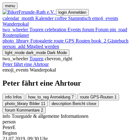
menu
login
Anmelden
calendar_month
Kalender
coffee
Stammtisch
emoji_events
Wanderpokal
two_wheeler
Touren
celebration
Events
forum
Forum
pin_road
Routenplaner
photo_library
Fotogalerie
route
GPS Routen
book_2
Gästebuch
person_add
Mitglied werden
light_mode
dark_mode
Dark Mode
two_wheeler
Touren
chevron_right
Peter fährt eine Ahrtour
emoji_events
Wanderpokal
Peter fährt eine Ahrtour
info
Infos
how_to_reg
Anmeldung
7
route
GPS-Routen
1
photo_library
Bilder
11
description
Bericht
close
forum
Kommentare
2
info
Tourguide & allgemeine Informationen
person
PeterE
Beginn
21.07.2019, 09:30 Uhr