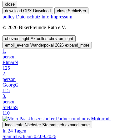
close
download
GPX Download
close
Schließen
policy
Datenschutz
info
Impressum
© 2026 BikerFreunde-Rath e.V.
chevron_right
Aktuelles
chevron_right
emoji_events
Wanderpokal 2026
expand_more
1.
person
ElmarN
125
2.
person
GeorgG
115
3.
person
StefanS
110
Unser starker Partner rund ums Motorrad.
local_cafe
Nächster Stammtisch
expand_more
In 24 Tagen
Stammtisch am 02.09.2026