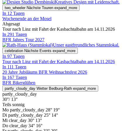
Kreatives Design mit Leidenschaft.
two_wheeler
Nächste Touren
expand_more
In 12 Tagen
Wochenende an der Mosel
Abgesagt
Tour nach Linz mit Fahrt der Kasbachtalbahn am 14.11.2026
In 291 Tagen
BFR Jahres Tour 2027
Unser gastfreundliches Stammlokal.
celebration
Nächste Events
expand_more
In 97 Tagen
Tour nach Linz mit Fahrt der Kasbachtalbahn am 14.11.2026
In 111 Tagen
20 Jahre Jubiläums BFR Weihnachtsfest 2026
In 167 Tagen
BFR Bikerglühen
partly_cloudy_day
Wetter Bedburg-Rath
expand_more
partly_cloudy_day
30°
/ 13°
Teils sonnig
Mo
partly_cloudy_day
28°
19°
Di
partly_cloudy_day
25°
14°
Mi
clear_day
30°
13°
Do
clear_day
34°
16°
Fr
partly_cloudy_day
33°
20°