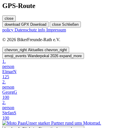
GPS-Route
close
download
GPX Download
close
Schließen
policy
Datenschutz
info
Impressum
© 2026 BikerFreunde-Rath e.V.
chevron_right
Aktuelles
chevron_right
emoji_events
Wanderpokal 2026
expand_more
1.
person
ElmarN
125
2.
person
GeorgG
100
2.
person
StefanS
100
Unser starker Partner rund ums Motorrad.