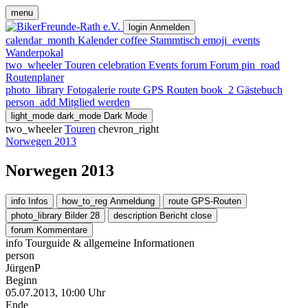
menu
login
Anmelden
calendar_month
Kalender
coffee
Stammtisch
emoji_events
Wanderpokal
two_wheeler
Touren
celebration
Events
forum
Forum
pin_road
Routenplaner
photo_library
Fotogalerie
route
GPS Routen
book_2
Gästebuch
person_add
Mitglied werden
light_mode
dark_mode
Dark Mode
two_wheeler
Touren
chevron_right
Norwegen 2013
Norwegen 2013
info
Infos
how_to_reg
Anmeldung
route
GPS-Routen
photo_library
Bilder
28
description
Bericht
close
forum
Kommentare
info
Tourguide & allgemeine Informationen
person
JürgenP
Beginn
05.07.2013, 10:00 Uhr
Ende