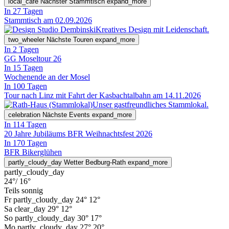
local_cafe
Nächster Stammtisch
expand_more
In 27 Tagen
Stammtisch am 02.09.2026
Kreatives Design mit Leidenschaft.
two_wheeler
Nächste Touren
expand_more
In 2 Tagen
GG Moseltour 26
In 15 Tagen
Wochenende an der Mosel
In 100 Tagen
Tour nach Linz mit Fahrt der Kasbachtalbahn am 14.11.2026
Unser gastfreundliches Stammlokal.
celebration
Nächste Events
expand_more
In 114 Tagen
20 Jahre Jubiläums BFR Weihnachtsfest 2026
In 170 Tagen
BFR Bikerglühen
partly_cloudy_day
Wetter Bedburg-Rath
expand_more
partly_cloudy_day
24°
/ 16°
Teils sonnig
Fr
partly_cloudy_day
24°
12°
Sa
clear_day
29°
12°
So
partly_cloudy_day
30°
17°
Mo
partly_cloudy_day
27°
20°