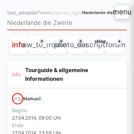
menu
two_wheeler
chevron_right
Touren
Niederlande die Zweite
Niederlande die Zweite
close
0
0
0
4
info
how_to_reg
route
photo_library
description
forum
Tourguide & allgemeine
info
Informationen
person
MarkusC
Beginn
27.04.2014, 09:00 Uhr
Ende
27.04.2014, 23:59 Uhr