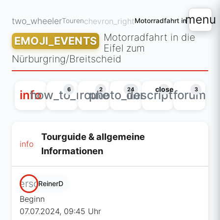
menu
two_wheeler
chevron_right
Touren
Motorradfahrt in die
EMOJI_EVENTS
Eifel zum
Nürburgring/Breitscheid
close
6
2
24
3
info
how_to_reg
route
photo_library
description
forum
Tourguide & allgemeine
info
Informationen
person
ReinerD
Beginn
07.07.2024, 09:45 Uhr