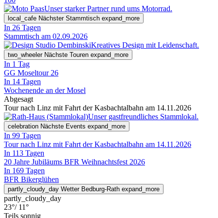
Unser starker Partner rund ums Motorrad.
local_cafe
Nächster Stammtisch
expand_more
In 26 Tagen
Stammtisch am 02.09.2026
Kreatives Design mit Leidenschaft.
two_wheeler
Nächste Touren
expand_more
In 1 Tag
GG Moseltour 26
In 14 Tagen
Wochenende an der Mosel
Abgesagt
Tour nach Linz mit Fahrt der Kasbachtalbahn am 14.11.2026
Unser gastfreundliches Stammlokal.
celebration
Nächste Events
expand_more
In 99 Tagen
Tour nach Linz mit Fahrt der Kasbachtalbahn am 14.11.2026
In 113 Tagen
20 Jahre Jubiläums BFR Weihnachtsfest 2026
In 169 Tagen
BFR Bikerglühen
partly_cloudy_day
Wetter Bedburg-Rath
expand_more
partly_cloudy_day
23°
/ 11°
Teils sonnig