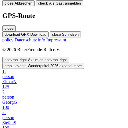
close
Abbrechen
check
Als Gast anmelden
GPS-Route
close
download
GPX Download
close
Schließen
policy
Datenschutz
info
Impressum
© 2026 BikerFreunde-Rath e.V.
chevron_right
Aktuelles
chevron_right
emoji_events
Wanderpokal 2026
expand_more
1.
person
ElmarN
125
2.
person
GeorgG
100
2.
person
StefanS
100