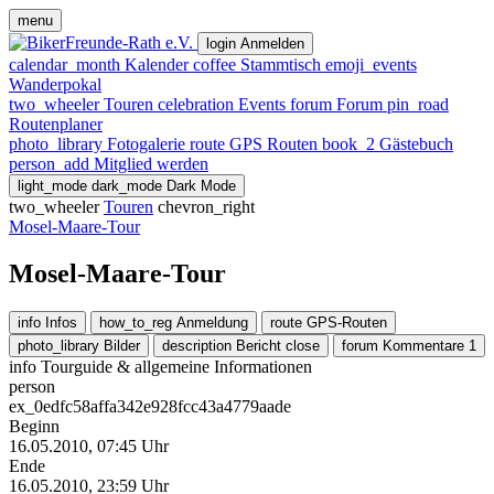
menu
login
Anmelden
calendar_month
Kalender
coffee
Stammtisch
emoji_events
Wanderpokal
two_wheeler
Touren
celebration
Events
forum
Forum
pin_road
Routenplaner
photo_library
Fotogalerie
route
GPS Routen
book_2
Gästebuch
person_add
Mitglied werden
light_mode
dark_mode
Dark Mode
two_wheeler
Touren
chevron_right
Mosel-Maare-Tour
Mosel-Maare-Tour
info
Infos
how_to_reg
Anmeldung
route
GPS-Routen
photo_library
Bilder
description
Bericht
close
forum
Kommentare
1
info
Tourguide & allgemeine Informationen
person
ex_0edfc58affa342e928fcc43a4779aade
Beginn
16.05.2010, 07:45 Uhr
Ende
16.05.2010, 23:59 Uhr