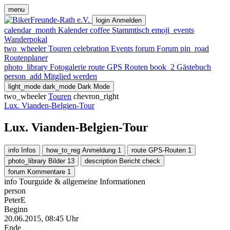
menu
login
Anmelden
calendar_month
Kalender
coffee
Stammtisch
emoji_events
Wanderpokal
two_wheeler
Touren
celebration
Events
forum
Forum
pin_road
Routenplaner
photo_library
Fotogalerie
route
GPS Routen
book_2
Gästebuch
person_add
Mitglied werden
light_mode
dark_mode
Dark Mode
two_wheeler
Touren
chevron_right
Lux. Vianden-Belgien-Tour
Lux. Vianden-Belgien-Tour
info
Infos
how_to_reg
Anmeldung
1
route
GPS-Routen
1
photo_library
Bilder
13
description
Bericht
check
forum
Kommentare
1
info
Tourguide & allgemeine Informationen
person
PeterE
Beginn
20.06.2015, 08:45 Uhr
Ende