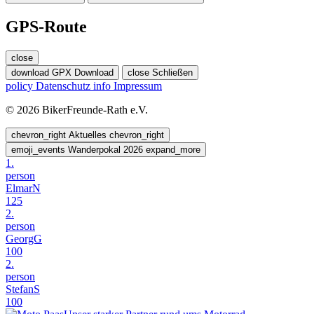
GPS-Route
close
download
GPX Download
close
Schließen
policy
Datenschutz
info
Impressum
© 2026 BikerFreunde-Rath e.V.
chevron_right
Aktuelles
chevron_right
emoji_events
Wanderpokal 2026
expand_more
1.
person
ElmarN
125
2.
person
GeorgG
100
2.
person
StefanS
100