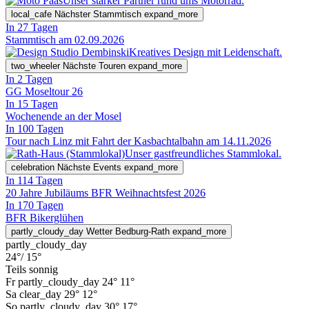
Unser starker Partner rund ums Motorrad.
local_cafe
Nächster Stammtisch
expand_more
In 27 Tagen
Stammtisch am 02.09.2026
Kreatives Design mit Leidenschaft.
two_wheeler
Nächste Touren
expand_more
In 2 Tagen
GG Moseltour 26
In 15 Tagen
Wochenende an der Mosel
In 100 Tagen
Tour nach Linz mit Fahrt der Kasbachtalbahn am 14.11.2026
Unser gastfreundliches Stammlokal.
celebration
Nächste Events
expand_more
In 114 Tagen
20 Jahre Jubiläums BFR Weihnachtsfest 2026
In 170 Tagen
BFR Bikerglühen
partly_cloudy_day
Wetter Bedburg-Rath
expand_more
partly_cloudy_day
24°
/ 15°
Teils sonnig
Fr
partly_cloudy_day
24°
11°
Sa
clear_day
29°
12°
So
partly_cloudy_day
30°
17°