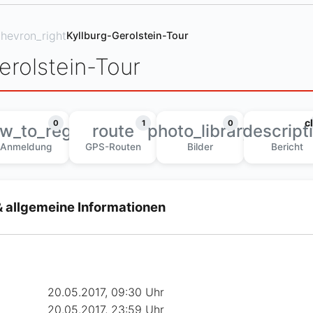
hevron_right
Kyllburg-Gerolstein-Tour
erolstein-Tour
c
0
1
0
w_to_reg
route
photo_library
descript
Anmeldung
GPS-Routen
Bilder
Bericht
& allgemeine Informationen
20.05.2017, 09:30 Uhr
20.05.2017, 23:59 Uhr