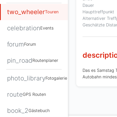
Dauer
two_wheeler
Haupttreffpunkt
Touren
Alternativer Tref
Geschätzte Dista
celebration
Events
forum
Forum
descripti
pin_road
Routenplaner
Das es Samstag T
Autobahn mindes
photo_library
Fotogalerie
route
GPS Routen
book_2
Gästebuch