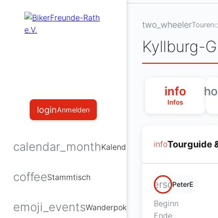
two_wheeler
c
Touren
Kyllburg-G
info
ho
Infos
login
Anmelden
Tourguide 
info
calendar_month
Kalender
coffee
Stammtisch
person
PeterE
Beginn
emoji_events
Wanderpokal
Ende