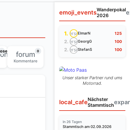
Wanderpokal
emoji_events
e
2026
1.
person
125
ElmarN
person
2.
100
GeorgG
person
2.
100
StefanS
lose
0
ion
forum
Kommentare
Unser starker Partner rund ums
Motorrad.
Nächster
local_cafe
expa
Stammtisch
In 26 Tagen
Stammtisch am 02.09.2026