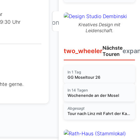
hr
chevron_right
 9:30 Uhr
Kreatives Design mit
Leidenschaft.
Nächste
two_wheeler
expa
Touren
In 1 Tag
GG Moseltour 26
hte gerne.
In 14 Tagen
Wochenende an der Mosel
Abgesagt
Tour nach Linz mit Fahrt der Kasbachtalbahn am 14.11.2026