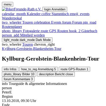
menu
login
Anmelden
calendar_month
Kalender
coffee
Stammtisch
emoji_events
Wanderpokal
two_wheeler
Touren
celebration
Events
forum
Forum
pin_road
Routenplaner
photo_library
Fotogalerie
route
GPS Routen
book_2
Gästebuch
person_add
Mitglied werden
light_mode
dark_mode
Dark Mode
two_wheeler
Touren
chevron_right
Kyllburg-Gerolstein-Blankenheim-Tour
Kyllburg-Gerolstein-Blankenheim-Tour
info
Infos
how_to_reg
Anmeldung
5
route
GPS-Routen
1
photo_library
Bilder
10
description
Bericht
close
forum
Kommentare
3
info
Tourguide & allgemeine Informationen
person
PeterE
Beginn
13.10.2018, 09:30 Uhr
Ende