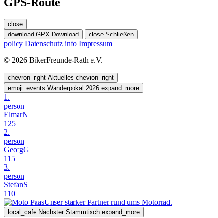
GPS-Route
close
download
GPX Download
close
Schließen
policy
Datenschutz
info
Impressum
© 2026 BikerFreunde-Rath e.V.
chevron_right
Aktuelles
chevron_right
emoji_events
Wanderpokal 2026
expand_more
1.
person
ElmarN
125
2.
person
GeorgG
115
3.
person
StefanS
110
Unser starker Partner rund ums Motorrad.
local_cafe
Nächster Stammtisch
expand_more