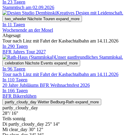
In 23 Tagen
Stammtisch am 02.09.2026
Kreatives Design mit Leidenschaft.
two_wheeler
Nächste Touren
expand_more
In 11 Tagen
Wochenende an der Mosel
Abgesagt
Tour nach Linz mit Fahrt der Kasbachtalbahn am 14.11.2026
In 290 Tagen
BFR Jahres Tour 2027
Unser gastfreundliches Stammlokal.
celebration
Nächste Events
expand_more
In 96 Tagen
Tour nach Linz mit Fahrt der Kasbachtalbahn am 14.11.2026
In 110 Tagen
20 Jahre Jubiläums BFR Weihnachtsfest 2026
In 166 Tagen
BFR Bikerglühen
partly_cloudy_day
Wetter Bedburg-Rath
expand_more
partly_cloudy_day
28°
/ 16°
Teils sonnig
Di
partly_cloudy_day
25°
14°
Mi
clear_day
30°
12°
Do
clear_day
34°
16°