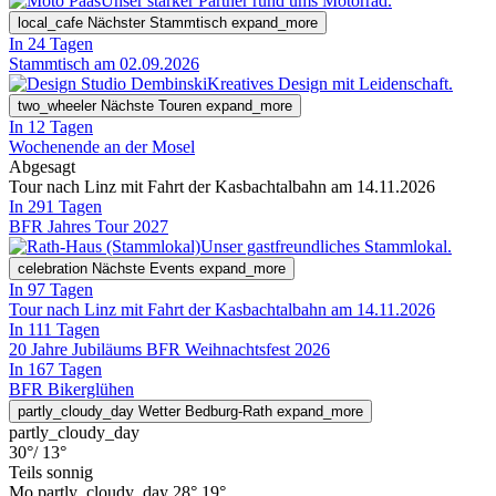
Unser starker Partner rund ums Motorrad.
local_cafe
Nächster Stammtisch
expand_more
In 24 Tagen
Stammtisch am 02.09.2026
Kreatives Design mit Leidenschaft.
two_wheeler
Nächste Touren
expand_more
In 12 Tagen
Wochenende an der Mosel
Abgesagt
Tour nach Linz mit Fahrt der Kasbachtalbahn am 14.11.2026
In 291 Tagen
BFR Jahres Tour 2027
Unser gastfreundliches Stammlokal.
celebration
Nächste Events
expand_more
In 97 Tagen
Tour nach Linz mit Fahrt der Kasbachtalbahn am 14.11.2026
In 111 Tagen
20 Jahre Jubiläums BFR Weihnachtsfest 2026
In 167 Tagen
BFR Bikerglühen
partly_cloudy_day
Wetter Bedburg-Rath
expand_more
partly_cloudy_day
30°
/ 13°
Teils sonnig
Mo
partly_cloudy_day
28°
19°