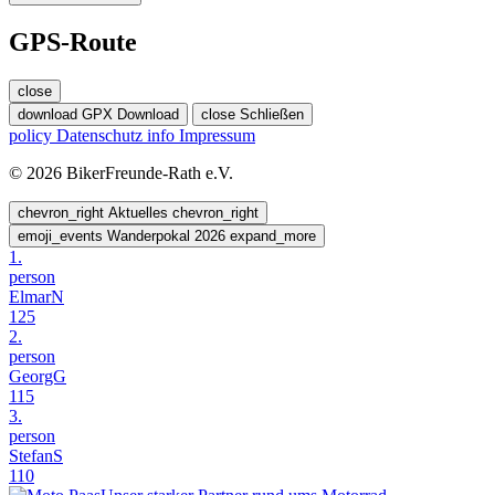
GPS-Route
close
download
GPX Download
close
Schließen
policy
Datenschutz
info
Impressum
© 2026 BikerFreunde-Rath e.V.
chevron_right
Aktuelles
chevron_right
emoji_events
Wanderpokal 2026
expand_more
1.
person
ElmarN
125
2.
person
GeorgG
115
3.
person
StefanS
110