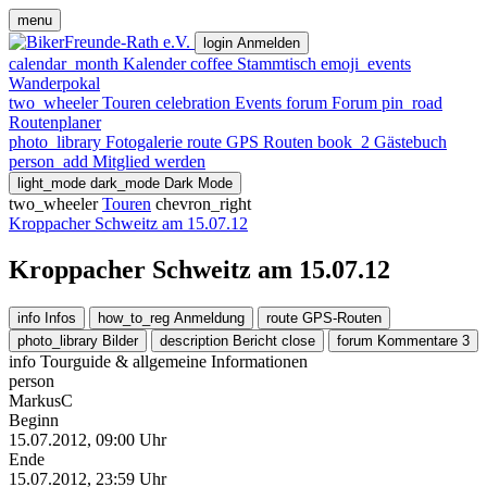
menu
login
Anmelden
calendar_month
Kalender
coffee
Stammtisch
emoji_events
Wanderpokal
two_wheeler
Touren
celebration
Events
forum
Forum
pin_road
Routenplaner
photo_library
Fotogalerie
route
GPS Routen
book_2
Gästebuch
person_add
Mitglied werden
light_mode
dark_mode
Dark Mode
two_wheeler
Touren
chevron_right
Kroppacher Schweitz am 15.07.12
Kroppacher Schweitz am 15.07.12
info
Infos
how_to_reg
Anmeldung
route
GPS-Routen
photo_library
Bilder
description
Bericht
close
forum
Kommentare
3
info
Tourguide & allgemeine Informationen
person
MarkusC
Beginn
15.07.2012, 09:00 Uhr
Ende
15.07.2012, 23:59 Uhr