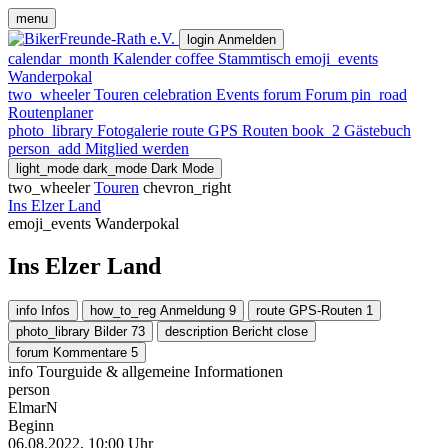
menu
login
Anmelden
calendar_month
Kalender
coffee
Stammtisch
emoji_events
Wanderpokal
two_wheeler
Touren
celebration
Events
forum
Forum
pin_road
Routenplaner
photo_library
Fotogalerie
route
GPS Routen
book_2
Gästebuch
person_add
Mitglied werden
light_mode
dark_mode
Dark Mode
two_wheeler
Touren
chevron_right
Ins Elzer Land
emoji_events
Wanderpokal
Ins Elzer Land
info
Infos
how_to_reg
Anmeldung
9
route
GPS-Routen
1
photo_library
Bilder
73
description
Bericht
close
forum
Kommentare
5
info
Tourguide & allgemeine Informationen
person
ElmarN
Beginn
06.08.2022, 10:00 Uhr