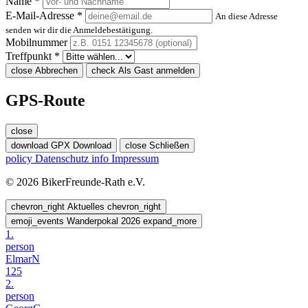
Name *
E-Mail-Adresse *
An diese Adresse
senden wir dir die Anmeldebestätigung.
Mobilnummer
Treffpunkt *
close
Abbrechen
check
Als Gast anmelden
GPS-Route
close
download
GPX Download
close
Schließen
policy
Datenschutz
info
Impressum
© 2026 BikerFreunde-Rath e.V.
chevron_right
Aktuelles
chevron_right
emoji_events
Wanderpokal 2026
expand_more
1.
person
ElmarN
125
2.
person