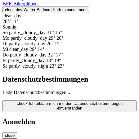
BFR Bikerglühen
clear_day
Wetter Bedburg-Rath
expand_more
clear_day
28°
/ 11°
Sonnig
So
partly_cloudy_day
31°
15°
Mo
partly_cloudy_day
29°
20°
Di
partly_cloudy_day
26°
15°
Mi
clear_day
29°
14°
Do
partly_cloudy_day
32°
17°
Fr
partly_cloudy_day
33°
19°
Sa
partly_cloudy_night
23°
23°
Datenschutzbestimmungen
Lade Datenschutzbestimmungen...
check
Ich erkläre mich mit den Datenschutzbestimmungen
einverstanden
Anmelden
close