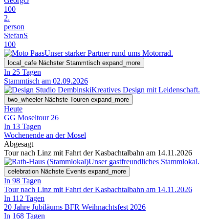
GeorgG
100
2.
person
StefanS
100
Unser starker Partner rund ums Motorrad.
local_cafe
Nächster Stammtisch
expand_more
In 25 Tagen
Stammtisch am 02.09.2026
Kreatives Design mit Leidenschaft.
two_wheeler
Nächste Touren
expand_more
Heute
GG Moseltour 26
In 13 Tagen
Wochenende an der Mosel
Abgesagt
Tour nach Linz mit Fahrt der Kasbachtalbahn am 14.11.2026
Unser gastfreundliches Stammlokal.
celebration
Nächste Events
expand_more
In 98 Tagen
Tour nach Linz mit Fahrt der Kasbachtalbahn am 14.11.2026
In 112 Tagen
20 Jahre Jubiläums BFR Weihnachtsfest 2026
In 168 Tagen