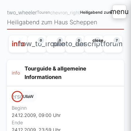
menu
two_wheeler
chevron_right
Touren
Heiligabend zum Haus Sc
Heiligabend zum Haus Scheppen
close
0
0
0
7
info
how_to_reg
route
photo_library
description
forum
Tourguide & allgemeine
info
Informationen
person
UllaW
Beginn
24.12.2009, 09:00 Uhr
Ende
24.12.2009, 23:59 Uhr