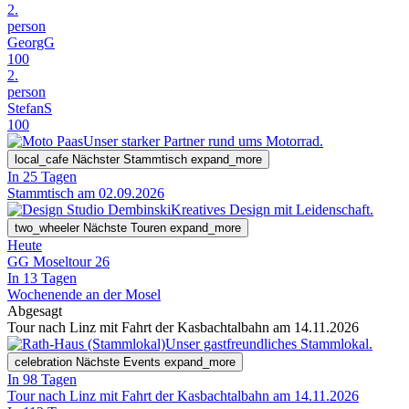
2.
person
GeorgG
100
2.
person
StefanS
100
Unser starker Partner rund ums Motorrad.
local_cafe
Nächster Stammtisch
expand_more
In 25 Tagen
Stammtisch am 02.09.2026
Kreatives Design mit Leidenschaft.
two_wheeler
Nächste Touren
expand_more
Heute
GG Moseltour 26
In 13 Tagen
Wochenende an der Mosel
Abgesagt
Tour nach Linz mit Fahrt der Kasbachtalbahn am 14.11.2026
Unser gastfreundliches Stammlokal.
celebration
Nächste Events
expand_more
In 98 Tagen
Tour nach Linz mit Fahrt der Kasbachtalbahn am 14.11.2026