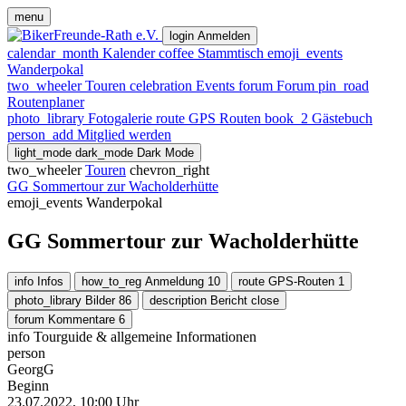
menu
login
Anmelden
calendar_month
Kalender
coffee
Stammtisch
emoji_events
Wanderpokal
two_wheeler
Touren
celebration
Events
forum
Forum
pin_road
Routenplaner
photo_library
Fotogalerie
route
GPS Routen
book_2
Gästebuch
person_add
Mitglied werden
light_mode
dark_mode
Dark Mode
two_wheeler
Touren
chevron_right
GG Sommertour zur Wacholderhütte
emoji_events
Wanderpokal
GG Sommertour zur Wacholderhütte
info
Infos
how_to_reg
Anmeldung
10
route
GPS-Routen
1
photo_library
Bilder
86
description
Bericht
close
forum
Kommentare
6
info
Tourguide & allgemeine Informationen
person
GeorgG
Beginn
23.07.2022, 10:00 Uhr