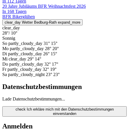
In 112 Tagen
20 Jahre Jubiläums BFR Weihnachtsfest 2026
In 168 Tagen
BFR Bikerglühen
clear_day
Wetter Bedburg-Rath
expand_more
clear_day
28°
/ 10°
Sonnig
So
partly_cloudy_day
31°
15°
Mo
partly_cloudy_day
28°
20°
Di
partly_cloudy_day
26°
15°
Mi
clear_day
29°
14°
Do
partly_cloudy_day
32°
17°
Fr
partly_cloudy_day
32°
19°
Sa
partly_cloudy_night
23°
23°
Datenschutzbestimmungen
Lade Datenschutzbestimmungen...
check
Ich erkläre mich mit den Datenschutzbestimmungen
einverstanden
Anmelden