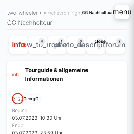
menu
two_wheeler
chevron_right
Touren
GG Nachholtour
GG Nachholtour
close
4
1
6
2
info
how_to_reg
route
photo_library
description
forum
Tourguide & allgemeine
info
Informationen
person
GeorgG
Beginn
03.07.2023, 10:30 Uhr
Ende
03.07.2023, 23:59 Uhr