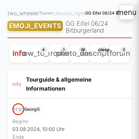
menu
two_wheeler
chevron_right
Touren
GG Eifel 06/24 Bitburgerla
GG Eifel 06/24
EMOJI_EVENTS
Bitburgerland
close
4
1
36
2
info
how_to_reg
route
photo_library
description
forum
Tourguide & allgemeine
info
Informationen
person
GeorgG
Beginn
03.08.2024, 10:00 Uhr
Ende