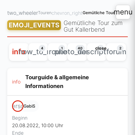
menu
two_wheeler
chevron_right
Touren
Gemütliche Tour zum Gut 
Gemütliche Tour zum
EMOJI_EVENTS
Gut Kallerbend
close
4
1
40
2
info
how_to_reg
route
photo_library
description
forum
Tourguide & allgemeine
info
Informationen
person
GabiS
Beginn
20.08.2022, 10:00 Uhr
Ende