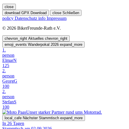
close
download
GPX Download
close
Schließen
policy
Datenschutz
info
Impressum
© 2026 BikerFreunde-Rath e.V.
chevron_right
Aktuelles
chevron_right
emoji_events
Wanderpokal 2026
expand_more
1.
person
ElmarN
125
2.
person
GeorgG
100
2.
person
StefanS
100
Unser starker Partner rund ums Motorrad.
local_cafe
Nächster Stammtisch
expand_more
In 26 Tagen
Stammtisch am 02.09.2026