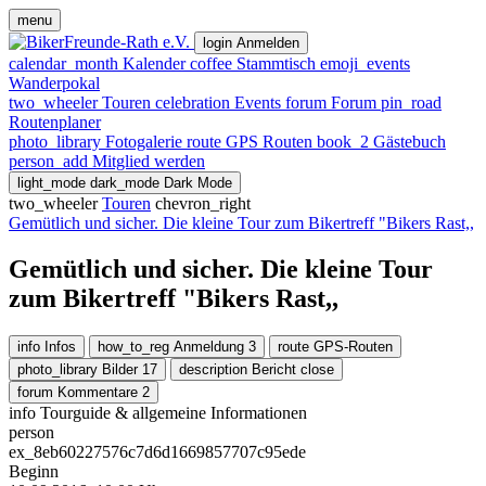
menu
login
Anmelden
calendar_month
Kalender
coffee
Stammtisch
emoji_events
Wanderpokal
two_wheeler
Touren
celebration
Events
forum
Forum
pin_road
Routenplaner
photo_library
Fotogalerie
route
GPS Routen
book_2
Gästebuch
person_add
Mitglied werden
light_mode
dark_mode
Dark Mode
two_wheeler
Touren
chevron_right
Gemütlich und sicher. Die kleine Tour zum Bikertreff "Bikers Rast,,
Gemütlich und sicher. Die kleine Tour
zum Bikertreff "Bikers Rast,,
info
Infos
how_to_reg
Anmeldung
3
route
GPS-Routen
photo_library
Bilder
17
description
Bericht
close
forum
Kommentare
2
info
Tourguide & allgemeine Informationen
person
ex_8eb60227576c7d6d1669857707c95ede
Beginn