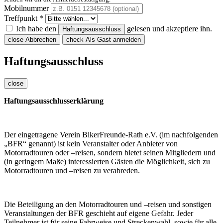
Mobilnummer
Treffpunkt *
Ich habe den
gelesen und akzeptiere ihn.
Haftungsausschluss
close
Abbrechen
check
Als Gast anmelden
Haftungsausschluss
close
Haftungsausschlusserklärung
Der eingetragene Verein BikerFreunde-Rath e.V. (im nachfolgenden
„BFR“ genannt) ist kein Veranstalter oder Anbieter von
Motorradtouren oder –reisen, sondern bietet seinen Mitgliedern und
(in geringem Maße) interessierten Gästen die Möglichkeit, sich zu
Motorradtouren und –reisen zu verabreden.
Die Beteiligung an den Motorradtouren und –reisen und sonstigen
Veranstaltungen der BFR geschieht auf eigene Gefahr. Jeder
Teilnehmer ist für seine Fahrweise und Streckenwahl, sowie für alle