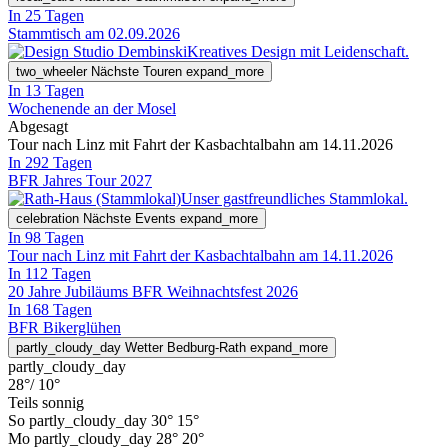
In 25 Tagen
Stammtisch am 02.09.2026
Kreatives Design mit Leidenschaft.
two_wheeler
Nächste Touren
expand_more
In 13 Tagen
Wochenende an der Mosel
Abgesagt
Tour nach Linz mit Fahrt der Kasbachtalbahn am 14.11.2026
In 292 Tagen
BFR Jahres Tour 2027
Unser gastfreundliches Stammlokal.
celebration
Nächste Events
expand_more
In 98 Tagen
Tour nach Linz mit Fahrt der Kasbachtalbahn am 14.11.2026
In 112 Tagen
20 Jahre Jubiläums BFR Weihnachtsfest 2026
In 168 Tagen
BFR Bikerglühen
partly_cloudy_day
Wetter Bedburg-Rath
expand_more
partly_cloudy_day
28°
/ 10°
Teils sonnig
So
partly_cloudy_day
30°
15°
Mo
partly_cloudy_day
28°
20°