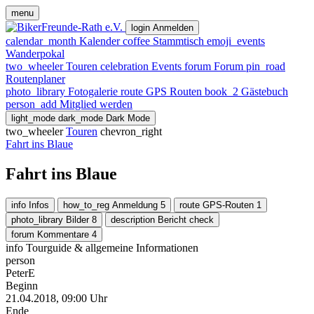
menu
login
Anmelden
calendar_month
Kalender
coffee
Stammtisch
emoji_events
Wanderpokal
two_wheeler
Touren
celebration
Events
forum
Forum
pin_road
Routenplaner
photo_library
Fotogalerie
route
GPS Routen
book_2
Gästebuch
person_add
Mitglied werden
light_mode
dark_mode
Dark Mode
two_wheeler
Touren
chevron_right
Fahrt ins Blaue
Fahrt ins Blaue
info
Infos
how_to_reg
Anmeldung
5
route
GPS-Routen
1
photo_library
Bilder
8
description
Bericht
check
forum
Kommentare
4
info
Tourguide & allgemeine Informationen
person
PeterE
Beginn
21.04.2018, 09:00 Uhr
Ende