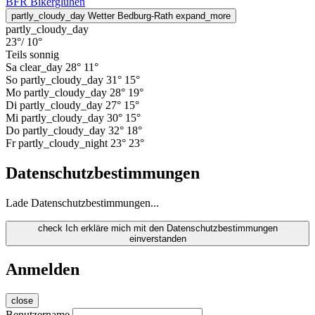
BFR Bikerglühen
partly_cloudy_day
Wetter Bedburg-Rath
expand_more
partly_cloudy_day
23°
/ 10°
Teils sonnig
Sa
clear_day
28°
11°
So
partly_cloudy_day
31°
15°
Mo
partly_cloudy_day
28°
19°
Di
partly_cloudy_day
27°
15°
Mi
partly_cloudy_day
30°
15°
Do
partly_cloudy_day
32°
18°
Fr
partly_cloudy_night
23°
23°
Datenschutzbestimmungen
Lade Datenschutzbestimmungen...
check
Ich erkläre mich mit den Datenschutzbestimmungen
einverstanden
Anmelden
close
Benutzername