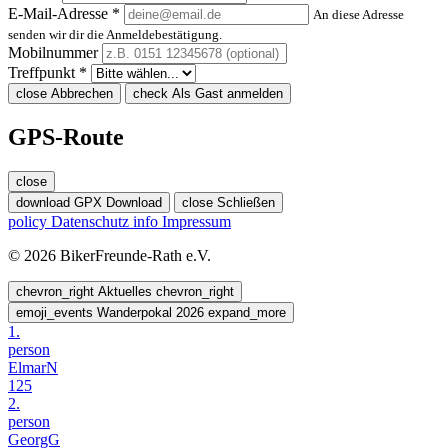
E-Mail-Adresse *
An diese Adresse
senden wir dir die Anmeldebestätigung.
Mobilnummer
Treffpunkt *
close
Abbrechen
check
Als Gast anmelden
GPS-Route
close
download
GPX Download
close
Schließen
policy
Datenschutz
info
Impressum
© 2026 BikerFreunde-Rath e.V.
chevron_right
Aktuelles
chevron_right
emoji_events
Wanderpokal 2026
expand_more
1.
person
ElmarN
125
2.
person
GeorgG