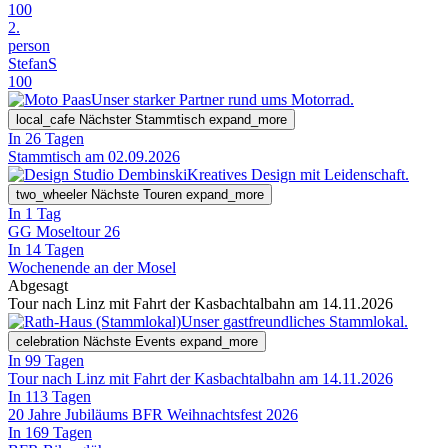
100
2.
person
StefanS
100
Unser starker Partner rund ums Motorrad.
local_cafe
Nächster Stammtisch
expand_more
In 26 Tagen
Stammtisch am 02.09.2026
Kreatives Design mit Leidenschaft.
two_wheeler
Nächste Touren
expand_more
In 1 Tag
GG Moseltour 26
In 14 Tagen
Wochenende an der Mosel
Abgesagt
Tour nach Linz mit Fahrt der Kasbachtalbahn am 14.11.2026
Unser gastfreundliches Stammlokal.
celebration
Nächste Events
expand_more
In 99 Tagen
Tour nach Linz mit Fahrt der Kasbachtalbahn am 14.11.2026
In 113 Tagen
20 Jahre Jubiläums BFR Weihnachtsfest 2026
In 169 Tagen