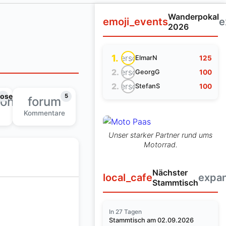
Wanderpokal
emoji_events
e
2026
"
1.
person
125
ElmarN
person
2.
100
GeorgG
person
2.
100
StefanS
lose
5
ion
forum
Kommentare
Unser starker Partner rund ums
Motorrad.
Nächster
local_cafe
expa
Stammtisch
In 27 Tagen
Stammtisch am 02.09.2026