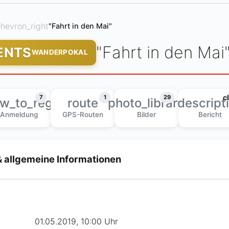
hevron_right
"Fahrt in den Mai"
"Fahrt in den Mai
ENTS
WANDERPOKAL
c
7
1
29
w_to_reg
route
photo_library
descript
Anmeldung
GPS-Routen
Bilder
Bericht
& allgemeine Informationen
01.05.2019, 10:00 Uhr