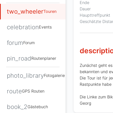
Ende
Dauer
two_wheeler
Touren
Haupttreffpunkt
Geschätzte Dista
celebration
Events
forum
Forum
descripti
pin_road
Routenplaner
Zunächst geht es 
bekannten und ev
photo_library
Fotogalerie
Die Tour ist für j
Rastpunkte habe 
route
GPS Routen
Die Linke zum Bi
Georg
book_2
Gästebuch