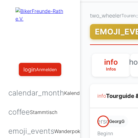
two_wheeler
c
Touren
EMOJI_EV
info
ho
login
Infos
Anmelden
calendar_month
Kalender
Tourguide 
info
coffee
Stammtisch
person
GeorgG
emoji_events
Wanderpokal
Beginn