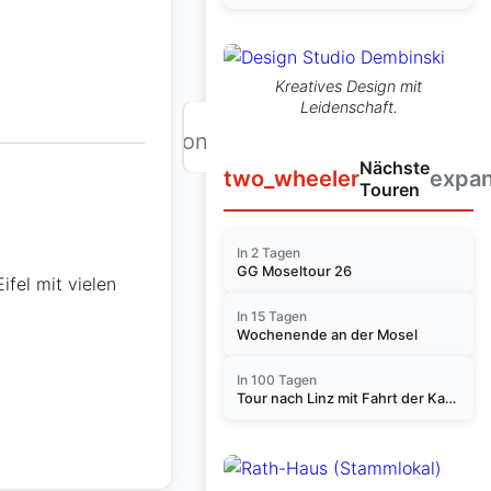
Kreatives Design mit
Leidenschaft.
chevron_right
Nächste
two_wheeler
expa
Touren
In 2 Tagen
GG Moseltour 26
fel mit vielen
In 15 Tagen
Wochenende an der Mosel
In 100 Tagen
Tour nach Linz mit Fahrt der Kasbachtalbahn am 14.11.2026