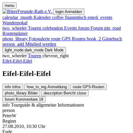
menu
login
Anmelden
calendar_month
Kalender
coffee
Stammtisch
emoji_events
Wanderpokal
two_wheeler
Touren
celebration
Events
forum
Forum
pin_road
Routenplaner
photo_library
Fotogalerie
route
GPS Routen
book_2
Gästebuch
person_add
Mitglied werden
light_mode
dark_mode
Dark Mode
two_wheeler
Touren
chevron_right
Eifel-Eifel-Eifel
Eifel-Eifel-Eifel
info
Infos
how_to_reg
Anmeldung
route
GPS-Routen
photo_library
Bilder
description
Bericht
close
forum
Kommentare
19
info
Tourguide & allgemeine Informationen
person
PeterW
Beginn
27.08.2010, 10:30 Uhr
Ende