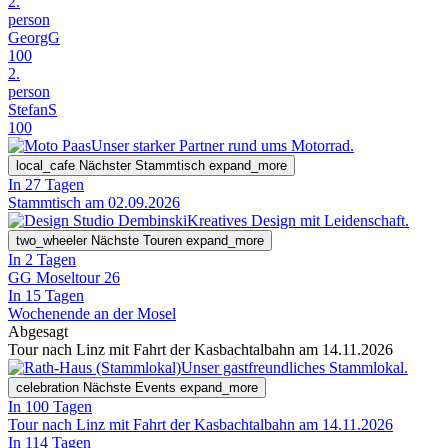
2.
person
GeorgG
100
2.
person
StefanS
100
Unser starker Partner rund ums Motorrad.
local_cafe
Nächster Stammtisch
expand_more
In 27 Tagen
Stammtisch am 02.09.2026
Kreatives Design mit Leidenschaft.
two_wheeler
Nächste Touren
expand_more
In 2 Tagen
GG Moseltour 26
In 15 Tagen
Wochenende an der Mosel
Abgesagt
Tour nach Linz mit Fahrt der Kasbachtalbahn am 14.11.2026
Unser gastfreundliches Stammlokal.
celebration
Nächste Events
expand_more
In 100 Tagen
Tour nach Linz mit Fahrt der Kasbachtalbahn am 14.11.2026
In 114 Tagen