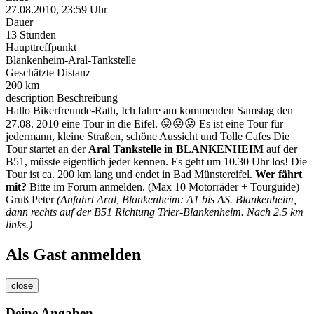
27.08.2010, 23:59 Uhr
Dauer
13 Stunden
Haupttreffpunkt
Blankenheim-Aral-Tankstelle
Geschätzte Distanz
200 km
description
Beschreibung
Hallo Bikerfreunde-Rath, Ich fahre am kommenden Samstag den
27.08. 2010 eine Tour in die Eifel. 😛😛😛 Es ist eine Tour für
jedermann, kleine Straßen, schöne Aussicht und Tolle Cafes Die
Tour startet an der
Aral Tankstelle in BLANKENHEIM
auf der
B51, müsste eigentlich jeder kennen. Es geht um 10.30 Uhr los! Die
Tour ist ca. 200 km lang und endet in Bad Münstereifel.
Wer fährt
mit?
Bitte im Forum anmelden. (Max 10 Motorräder + Tourguide)
Gruß Peter
(Anfahrt Aral, Blankenheim: A1 bis AS. Blankenheim,
dann rechts auf der B51 Richtung Trier-Blankenheim. Nach 2.5 km
links.)
Als Gast anmelden
close
Deine Angaben