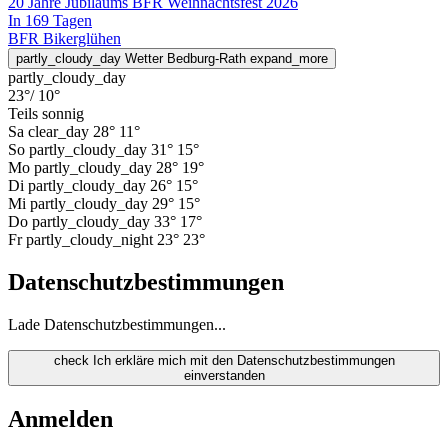
20 Jahre Jubiläums BFR Weihnachtsfest 2026
In 169 Tagen
BFR Bikerglühen
partly_cloudy_day
Wetter Bedburg-Rath
expand_more
partly_cloudy_day
23°
/ 10°
Teils sonnig
Sa
clear_day
28°
11°
So
partly_cloudy_day
31°
15°
Mo
partly_cloudy_day
28°
19°
Di
partly_cloudy_day
26°
15°
Mi
partly_cloudy_day
29°
15°
Do
partly_cloudy_day
33°
17°
Fr
partly_cloudy_night
23°
23°
Datenschutzbestimmungen
Lade Datenschutzbestimmungen...
check
Ich erkläre mich mit den Datenschutzbestimmungen
einverstanden
Anmelden