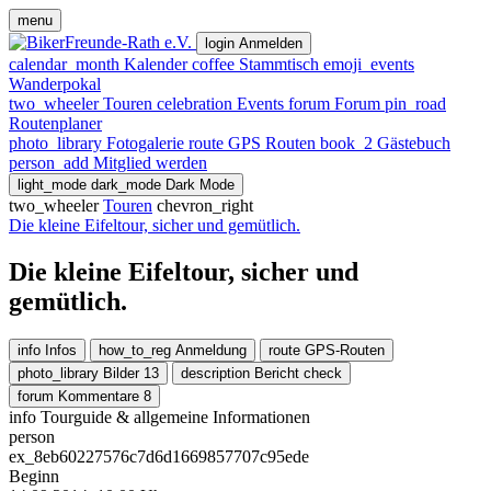
menu
login
Anmelden
calendar_month
Kalender
coffee
Stammtisch
emoji_events
Wanderpokal
two_wheeler
Touren
celebration
Events
forum
Forum
pin_road
Routenplaner
photo_library
Fotogalerie
route
GPS Routen
book_2
Gästebuch
person_add
Mitglied werden
light_mode
dark_mode
Dark Mode
two_wheeler
Touren
chevron_right
Die kleine Eifeltour, sicher und gemütlich.
Die kleine Eifeltour, sicher und
gemütlich.
info
Infos
how_to_reg
Anmeldung
route
GPS-Routen
photo_library
Bilder
13
description
Bericht
check
forum
Kommentare
8
info
Tourguide & allgemeine Informationen
person
ex_8eb60227576c7d6d1669857707c95ede
Beginn