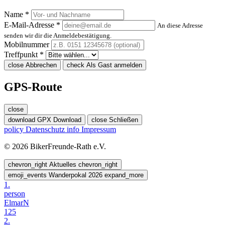
Name *
E-Mail-Adresse *
An diese Adresse
senden wir dir die Anmeldebestätigung.
Mobilnummer
Treffpunkt *
close
Abbrechen
check
Als Gast anmelden
GPS-Route
close
download
GPX Download
close
Schließen
policy
Datenschutz
info
Impressum
© 2026 BikerFreunde-Rath e.V.
chevron_right
Aktuelles
chevron_right
emoji_events
Wanderpokal 2026
expand_more
1.
person
ElmarN
125
2.