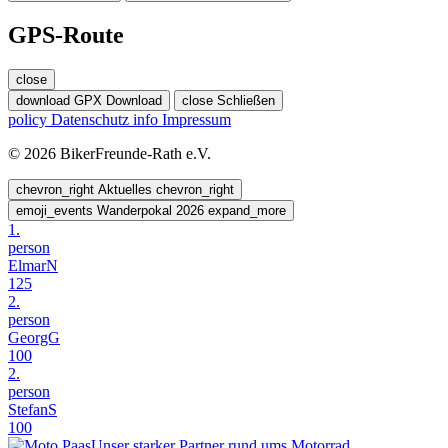
GPS-Route
close
download
GPX Download
close
Schließen
policy
Datenschutz
info
Impressum
© 2026 BikerFreunde-Rath e.V.
chevron_right
Aktuelles
chevron_right
emoji_events
Wanderpokal 2026
expand_more
1.
person
ElmarN
125
2.
person
GeorgG
100
2.
person
StefanS
100
Unser starker Partner rund ums Motorrad.