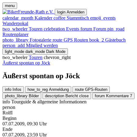
menu
login
Anmelden
calendar_month
Kalender
coffee
Stammtisch
emoji_events
Wanderpokal
two_wheeler
Touren
celebration
Events
forum
Forum
pin_road
Routenplaner
photo_library
Fotogalerie
route
GPS Routen
book_2
Gästebuch
person_add
Mitglied werden
light_mode
dark_mode
Dark Mode
two_wheeler
Touren
chevron_right
Äußerst spontan op Jöck
Äußerst spontan op Jöck
info
Infos
how_to_reg
Anmeldung
route
GPS-Routen
photo_library
Bilder
description
Bericht
close
forum
Kommentare
7
info
Tourguide & allgemeine Informationen
person
RolfI
Beginn
07.07.2009, 09:30 Uhr
Ende
07.07.2009, 23:59 Uhr