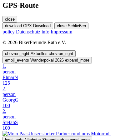
GPS-Route
close
download
GPX Download
close
Schließen
policy
Datenschutz
info
Impressum
© 2026 BikerFreunde-Rath e.V.
chevron_right
Aktuelles
chevron_right
emoji_events
Wanderpokal 2026
expand_more
1.
person
ElmarN
125
2.
person
GeorgG
100
2.
person
StefanS
100
Unser starker Partner rund ums Motorrad.
local_cafe
Nächster Stammtisch
expand_more