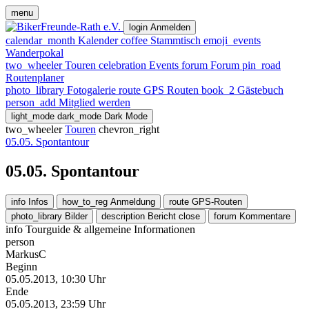
menu
login
Anmelden
calendar_month
Kalender
coffee
Stammtisch
emoji_events
Wanderpokal
two_wheeler
Touren
celebration
Events
forum
Forum
pin_road
Routenplaner
photo_library
Fotogalerie
route
GPS Routen
book_2
Gästebuch
person_add
Mitglied werden
light_mode
dark_mode
Dark Mode
two_wheeler
Touren
chevron_right
05.05. Spontantour
05.05. Spontantour
info
Infos
how_to_reg
Anmeldung
route
GPS-Routen
photo_library
Bilder
description
Bericht
close
forum
Kommentare
info
Tourguide & allgemeine Informationen
person
MarkusC
Beginn
05.05.2013, 10:30 Uhr
Ende
05.05.2013, 23:59 Uhr