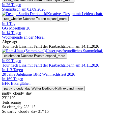
In 26 Tagen
Stammtisch am 02.09.2026
Kreatives Design mit Leidenschaft.
two_wheeler
Nächste Touren
expand_more
In 1 Tag
GG Moseltour 26
In 14 Tagen
Wochenende an der Mosel
Abgesagt
Tour nach Linz mit Fahrt der Kasbachtalbahn am 14.11.2026
Unser gastfreundliches Stammlokal.
celebration
Nächste Events
expand_more
In 99 Tagen
Tour nach Linz mit Fahrt der Kasbachtalbahn am 14.11.2026
In 113 Tagen
20 Jahre Jubiläums BFR Weihnachtsfest 2026
In 169 Tagen
BFR Bikerglühen
partly_cloudy_day
Wetter Bedburg-Rath
expand_more
partly_cloudy_day
23°
/ 10°
Teils sonnig
Sa
clear_day
28°
11°
So
partly_cloudy_day
31°
15°