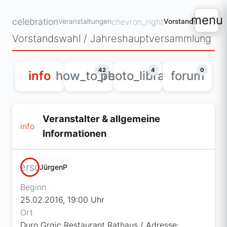
menu
celebration
chevron_right
Veranstaltungen
Vorstandswahl / Jahreshauptversammlung
42
4
0
info
how_to_reg
photo_library
forum
Veranstalter & allgemeine
info
Informationen
person
JürgenP
Beginn
25.02.2016, 19:00 Uhr
Ort
Duro Grgic Restaurant Rathaus / Adresse: