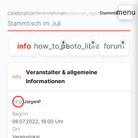
menu
celebration
chevron_right
Veranstaltungen
Stammtisch im Juli
Stammtisch im Juli
8
0
0
info
how_to_reg
photo_library
forum
Veranstalter & allgemeine
info
Informationen
person
JürgenP
Beginn
06.07.2022, 19:00 Uhr
Ort
Vereinslokal