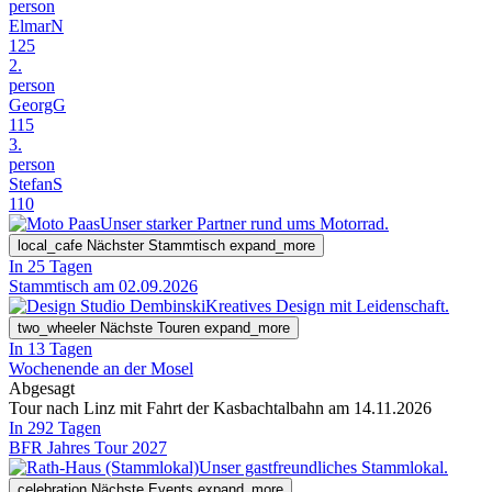
person
ElmarN
125
2.
person
GeorgG
115
3.
person
StefanS
110
Unser starker Partner rund ums Motorrad.
local_cafe
Nächster Stammtisch
expand_more
In 25 Tagen
Stammtisch am 02.09.2026
Kreatives Design mit Leidenschaft.
two_wheeler
Nächste Touren
expand_more
In 13 Tagen
Wochenende an der Mosel
Abgesagt
Tour nach Linz mit Fahrt der Kasbachtalbahn am 14.11.2026
In 292 Tagen
BFR Jahres Tour 2027
Unser gastfreundliches Stammlokal.
celebration
Nächste Events
expand_more