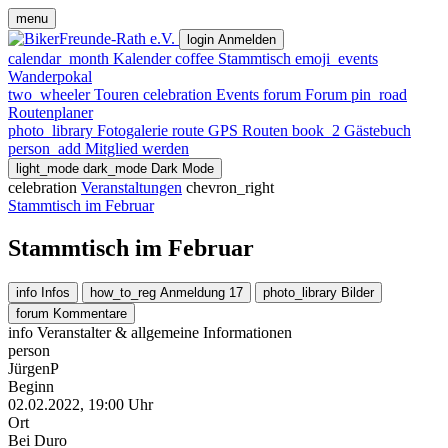
menu
login
Anmelden
calendar_month
Kalender
coffee
Stammtisch
emoji_events
Wanderpokal
two_wheeler
Touren
celebration
Events
forum
Forum
pin_road
Routenplaner
photo_library
Fotogalerie
route
GPS Routen
book_2
Gästebuch
person_add
Mitglied werden
light_mode
dark_mode
Dark Mode
celebration
Veranstaltungen
chevron_right
Stammtisch im Februar
Stammtisch im Februar
info
Infos
how_to_reg
Anmeldung
17
photo_library
Bilder
forum
Kommentare
info
Veranstalter & allgemeine Informationen
person
JürgenP
Beginn
02.02.2022, 19:00 Uhr
Ort
Bei Duro