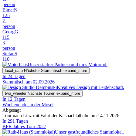
person
ElmarN
125
2.
person
GeorgG
115
3.
person
StefanS
110
Unser starker Partner rund ums Motorrad.
local_cafe
Nächster Stammtisch
expand_more
In 24 Tagen
Stammtisch am 02.09.2026
Kreatives Design mit Leidenschaft.
two_wheeler
Nächste Touren
expand_more
In 12 Tagen
Wochenende an der Mosel
Abgesagt
Tour nach Linz mit Fahrt der Kasbachtalbahn am 14.11.2026
In 291 Tagen
BFR Jahres Tour 2027
Unser gastfreundliches Stammlokal.