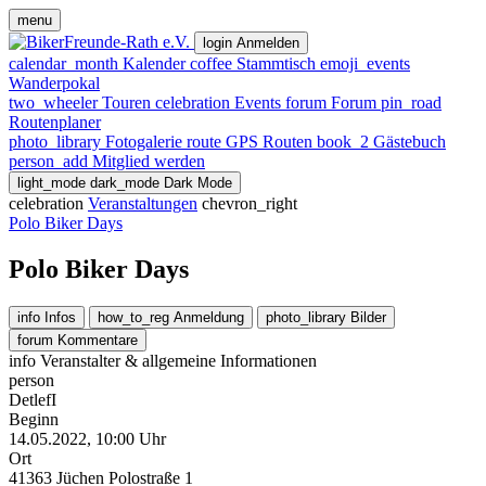
menu
login
Anmelden
calendar_month
Kalender
coffee
Stammtisch
emoji_events
Wanderpokal
two_wheeler
Touren
celebration
Events
forum
Forum
pin_road
Routenplaner
photo_library
Fotogalerie
route
GPS Routen
book_2
Gästebuch
person_add
Mitglied werden
light_mode
dark_mode
Dark Mode
celebration
Veranstaltungen
chevron_right
Polo Biker Days
Polo Biker Days
info
Infos
how_to_reg
Anmeldung
photo_library
Bilder
forum
Kommentare
info
Veranstalter & allgemeine Informationen
person
DetlefI
Beginn
14.05.2022, 10:00 Uhr
Ort
41363 Jüchen Polostraße 1