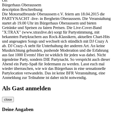
Ort
Bürgerhaus Oberaussem
description
Beschreibung
Die Motorradfreunde Oberaussem e.V. feiern am 18.04.2015 die
PARTYNACHT -live- in Bergheim Oberaussem. Die Veranstaltung
startet ab 19.00 Uhr im Bürgerhaus Oberaussem und bieten
Getränke und Speisen zu fairen Preisen. Die Live-Cover-Band
"X:TRAX" (www.xtraxlive.de) sorgt für Partystimmung, mit
bekannten Partykrachern aus Rock-Klassikern, aktuellen Chart-Hits
und angesagten Songs und wechselt sich stündlich mit DJ Crazy A
ab. DJ Crazy-A steht für Unterhaltung der anderen Art. An keine
Musikrichtung gebunden, pushende Moderation und die Erfahrung
aus fast 1000 Events! Hier ist wirklich für jeden was dabei. Nicht
irgendeine Party, sondern DIE Partynacht. So verspricht auch dieser
Abend ein Party-Spaß für Jedermann zu werden. Lasst euch mal
wieder überraschen, wie wir das Bürgerhaus in eine sensationelle
Partylocation verwandeln. Das ist keine BFR Veranstaltung, eine
Anmeldung zur Teilnahme ist daher nicht notwendig.
Als Gast anmelden
close
Deine Angaben