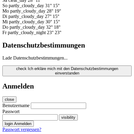
Sa
clear_day
28°
11°
So
partly_cloudy_day
31°
15°
Mo
partly_cloudy_day
28°
19°
Di
partly_cloudy_day
27°
15°
Mi
partly_cloudy_day
30°
15°
Do
partly_cloudy_day
32°
18°
Fr
partly_cloudy_night
23°
23°
Datenschutzbestimmungen
Lade Datenschutzbestimmungen...
check
Ich erkläre mich mit den Datenschutzbestimmungen
einverstanden
Anmelden
close
Benutzername
Passwort
visibility
login
Anmelden
Passwort vergessen?