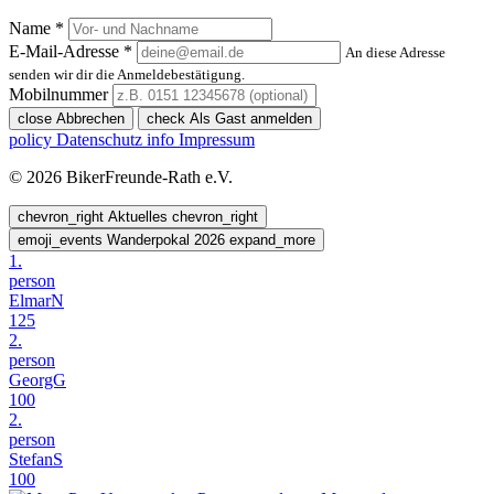
Name *
E-Mail-Adresse *
An diese Adresse
senden wir dir die Anmeldebestätigung.
Mobilnummer
close
Abbrechen
check
Als Gast anmelden
policy
Datenschutz
info
Impressum
© 2026 BikerFreunde-Rath e.V.
chevron_right
Aktuelles
chevron_right
emoji_events
Wanderpokal 2026
expand_more
1.
person
ElmarN
125
2.
person
GeorgG
100
2.
person
StefanS
100