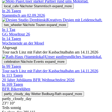
Unser starker Partner rund ums Motorrad.
local_cafe
Nächster Stammtisch
expand_more
In 26 Tagen
Stammtisch am 02.09.2026
Kreatives Design mit Leidenschaft.
two_wheeler
Nächste Touren
expand_more
In 1 Tag
GG Moseltour 26
In 14 Tagen
Wochenende an der Mosel
Abgesagt
Tour nach Linz mit Fahrt der Kasbachtalbahn am 14.11.2026
Unser gastfreundliches Stammlokal.
celebration
Nächste Events
expand_more
In 99 Tagen
Tour nach Linz mit Fahrt der Kasbachtalbahn am 14.11.2026
In 113 Tagen
20 Jahre Jubiläums BFR Weihnachtsfest 2026
In 169 Tagen
BFR Bikerglühen
partly_cloudy_day
Wetter Bedburg-Rath
expand_more
partly_cloudy_day
23°
/ 10°
Teils sonnig