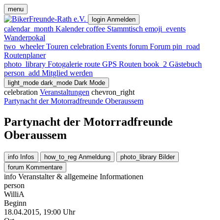
menu
login
Anmelden
calendar_month
Kalender
coffee
Stammtisch
emoji_events
Wanderpokal
two_wheeler
Touren
celebration
Events
forum
Forum
pin_road
Routenplaner
photo_library
Fotogalerie
route
GPS Routen
book_2
Gästebuch
person_add
Mitglied werden
light_mode
dark_mode
Dark Mode
celebration
Veranstaltungen
chevron_right
Partynacht der Motorradfreunde Oberaussem
Partynacht der Motorradfreunde
Oberaussem
info
Infos
how_to_reg
Anmeldung
photo_library
Bilder
forum
Kommentare
info
Veranstalter & allgemeine Informationen
person
WilliA
Beginn
18.04.2015, 19:00 Uhr