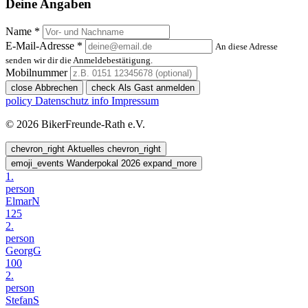
Deine Angaben
Name *
E-Mail-Adresse *
An diese Adresse
senden wir dir die Anmeldebestätigung.
Mobilnummer
close
Abbrechen
check
Als Gast anmelden
policy
Datenschutz
info
Impressum
© 2026 BikerFreunde-Rath e.V.
chevron_right
Aktuelles
chevron_right
emoji_events
Wanderpokal 2026
expand_more
1.
person
ElmarN
125
2.
person
GeorgG
100
2.
person
StefanS