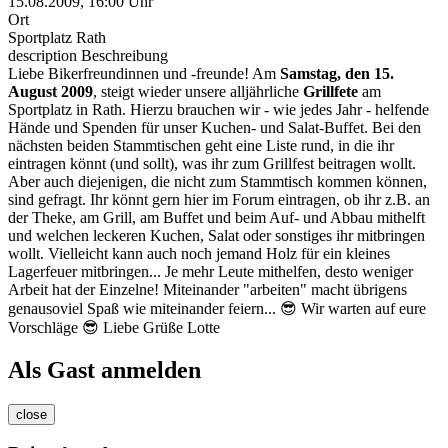
15.08.2009, 16:00 Uhr
Ort
Sportplatz Rath
description
Beschreibung
Liebe Bikerfreundinnen und -freunde! Am
Samstag, den 15.
August 2009
, steigt wieder unsere alljährliche
Grillfete
am
Sportplatz in Rath. Hierzu brauchen wir - wie jedes Jahr - helfende
Hände und Spenden für unser Kuchen- und Salat-Buffet. Bei den
nächsten beiden Stammtischen geht eine Liste rund, in die ihr
eintragen könnt (und sollt), was ihr zum Grillfest beitragen wollt.
Aber auch diejenigen, die nicht zum Stammtisch kommen können,
sind gefragt. Ihr könnt gern hier im Forum eintragen, ob ihr z.B. an
der Theke, am Grill, am Buffet und beim Auf- und Abbau mithelft
und welchen leckeren Kuchen, Salat oder sonstiges ihr mitbringen
wollt. Vielleicht kann auch noch jemand Holz für ein kleines
Lagerfeuer mitbringen... Je mehr Leute mithelfen, desto weniger
Arbeit hat der Einzelne! Miteinander "arbeiten" macht übrigens
genausoviel Spaß wie miteinander feiern... 😎 Wir warten auf eure
Vorschläge 😎 Liebe Grüße Lotte
Als Gast anmelden
close