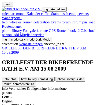
menu
login
Anmelden
calendar_month
Kalender
coffee
Stammtisch
emoji_events
Wanderpokal
two_wheeler
Touren
celebration
Events
forum
Forum
pin_road
Routenplaner
photo_library
Fotogalerie
route
GPS Routen
book_2
Gästebuch
person_add
Mitglied werden
light_mode
dark_mode
Dark Mode
celebration
Veranstaltungen
chevron_right
GRILLFEST DER BIKERFREUNDE RATH E.V. AM
15.08.2009
GRILLFEST DER BIKERFREUNDE
RATH E.V. AM 15.08.2009
info
Infos
how_to_reg
Anmeldung
photo_library
Bilder
forum
Kommentare
13
info
Veranstalter & allgemeine Informationen
person
LotteG
Beginn