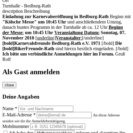
Ort
Turnhalle - Bedburg-Rath
description
Beschreibung
Einladung zur Karnevalseröffnung in Bedburg-Rath
Beginn mit
"Kölsche Messe"
um 10:45 Uhr
und anschließendem Umzug,
danach buntes Programm in der Turnhalle ab ca. 12 Uhr
Beginn
der Messe
:
um 10:45 Uhr
Veranstaltung Datum:
Sonntag, 07.
November 2010
[underline]
Veranstalter
:
[/underline]
[bold]Karnevalsfreunde Bedburg-Rath e.V. 1971
[/bold]
Die
[bold]BikerFreunde-Rath
sind hierzu herzlich eingeladen. [/bold]
Ich bitte um verbindliche Anmeldungen hier im Forum.
Gruß
Rolf
Als Gast anmelden
close
Deine Angaben
Name *
E-Mail-Adresse *
An diese Adresse
senden wir dir die Anmeldebestätigung.
Mobilnummer
Ich habe den
gelesen und akzeptiere ihn.