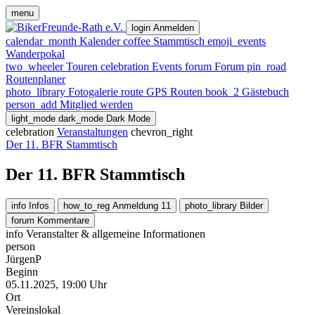
menu
login
Anmelden
calendar_month
Kalender
coffee
Stammtisch
emoji_events
Wanderpokal
two_wheeler
Touren
celebration
Events
forum
Forum
pin_road
Routenplaner
photo_library
Fotogalerie
route
GPS Routen
book_2
Gästebuch
person_add
Mitglied werden
light_mode
dark_mode
Dark Mode
celebration
Veranstaltungen
chevron_right
Der 11. BFR Stammtisch
Der 11. BFR Stammtisch
info
Infos
how_to_reg
Anmeldung
11
photo_library
Bilder
forum
Kommentare
info
Veranstalter & allgemeine Informationen
person
JürgenP
Beginn
05.11.2025, 19:00 Uhr
Ort
Vereinslokal