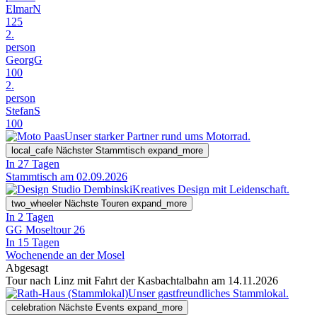
ElmarN
125
2.
person
GeorgG
100
2.
person
StefanS
100
Unser starker Partner rund ums Motorrad.
local_cafe
Nächster Stammtisch
expand_more
In 27 Tagen
Stammtisch am 02.09.2026
Kreatives Design mit Leidenschaft.
two_wheeler
Nächste Touren
expand_more
In 2 Tagen
GG Moseltour 26
In 15 Tagen
Wochenende an der Mosel
Abgesagt
Tour nach Linz mit Fahrt der Kasbachtalbahn am 14.11.2026
Unser gastfreundliches Stammlokal.
celebration
Nächste Events
expand_more