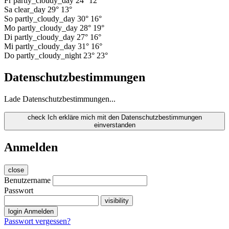
Fr
partly_cloudy_day
24°
12°
Sa
clear_day
29°
13°
So
partly_cloudy_day
30°
16°
Mo
partly_cloudy_day
28°
19°
Di
partly_cloudy_day
27°
16°
Mi
partly_cloudy_day
31°
16°
Do
partly_cloudy_night
23°
23°
Datenschutzbestimmungen
Lade Datenschutzbestimmungen...
check
Ich erkläre mich mit den Datenschutzbestimmungen
einverstanden
Anmelden
close
Benutzername
Passwort
visibility
login
Anmelden
Passwort vergessen?