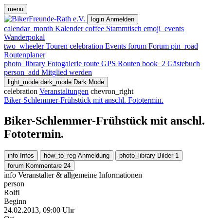
menu
login
Anmelden
calendar_month
Kalender
coffee
Stammtisch
emoji_events
Wanderpokal
two_wheeler
Touren
celebration
Events
forum
Forum
pin_road
Routenplaner
photo_library
Fotogalerie
route
GPS Routen
book_2
Gästebuch
person_add
Mitglied werden
light_mode
dark_mode
Dark Mode
celebration
Veranstaltungen
chevron_right
Biker-Schlemmer-Frühstück mit anschl. Fototermin.
Biker-Schlemmer-Frühstück mit anschl.
Fototermin.
info
Infos
how_to_reg
Anmeldung
photo_library
Bilder
1
forum
Kommentare
24
info
Veranstalter & allgemeine Informationen
person
RolfI
Beginn
24.02.2013, 09:00 Uhr