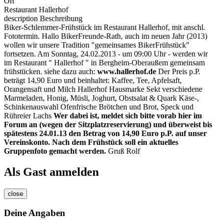
Ort
Restaurant Hallerhof
description
Beschreibung
Biker-Schlemmer-Frühstück im Restaurant Hallerhof, mit anschl.
Fototermin. Hallo BikerFreunde-Rath, auch im neuen Jahr (2013)
wollen wir unsere Tradition "gemeinsames BikerFrühstück"
fortsetzen. Am Sonntag, 24.02.2013 - um 09:00 Uhr - werden wir
im Restaurant " Hallerhof " in Bergheim-Oberaußem gemeinsam
frühstücken. siehe dazu auch:
www.hallerhof.de
Der Preis p.P.
beträgt 14,90 Euro und beinhaltet: Kaffee, Tee, Apfelsaft,
Orangensaft und Milch Hallerhof Hausmarke Sekt verschiedene
Marmeladen, Honig, Müsli, Joghurt, Obstsalat & Quark Käse-,
Schinkenauswahl Ofenfrische Brötchen und Brot, Speck und
Rühreier Lachs
Wer dabei ist, meldet sich bitte vorab hier im
Forum an (wegen der Sitzplatzreservierung) und überweist bis
spätestens 24.01.13 den Betrag von 14,90 Euro p.P. auf unser
Vereinskonto.
Nach dem Frühstück soll ein aktuelles
Gruppenfoto gemacht werden.
Gruß Rolf
Als Gast anmelden
close
Deine Angaben