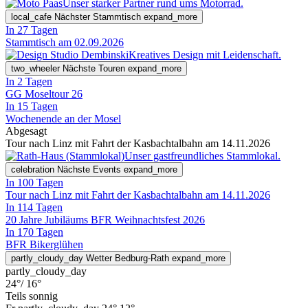
Unser starker Partner rund ums Motorrad.
local_cafe
Nächster Stammtisch
expand_more
In 27 Tagen
Stammtisch am 02.09.2026
Kreatives Design mit Leidenschaft.
two_wheeler
Nächste Touren
expand_more
In 2 Tagen
GG Moseltour 26
In 15 Tagen
Wochenende an der Mosel
Abgesagt
Tour nach Linz mit Fahrt der Kasbachtalbahn am 14.11.2026
Unser gastfreundliches Stammlokal.
celebration
Nächste Events
expand_more
In 100 Tagen
Tour nach Linz mit Fahrt der Kasbachtalbahn am 14.11.2026
In 114 Tagen
20 Jahre Jubiläums BFR Weihnachtsfest 2026
In 170 Tagen
BFR Bikerglühen
partly_cloudy_day
Wetter Bedburg-Rath
expand_more
partly_cloudy_day
24°
/ 16°
Teils sonnig