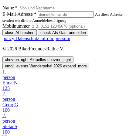
Name *
E-Mail-Adresse *
An diese Adresse
senden wir dir die Anmeldebestätigung.
Mobilnummer
close
Abbrechen
check
Als Gast anmelden
policy
Datenschutz
info
Impressum
© 2026 BikerFreunde-Rath e.V.
chevron_right
Aktuelles
chevron_right
emoji_events
Wanderpokal 2026
expand_more
1.
person
ElmarN
125
2.
person
GeorgG
100
2.
person
StefanS
100