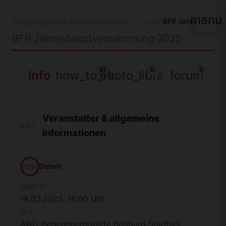
menu
celebration
chevron_right
Veranstaltungen
BFR Jahreshauptv
BFR Jahreshauptversammlung 2025
21
0
0
info
how_to_reg
photo_library
forum
Veranstalter & allgemeine
info
Informationen
person
DetlefI
Beginn
18.03.2025, 18:00 Uhr
Ort
AWO-Begegnungsstätte Bedburg Stadtteil