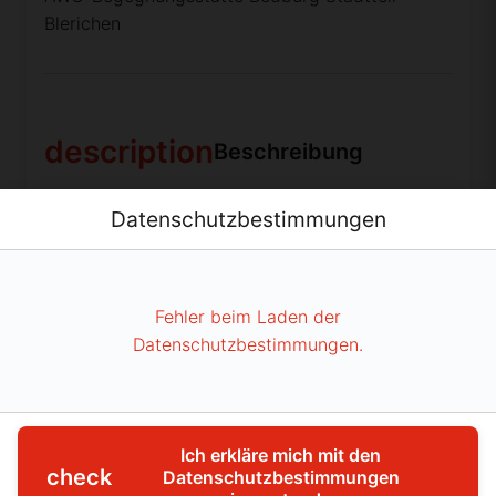
Blerichen
description
Beschreibung
Liebe BikerFreunde,
Datenschutzbestimmungen
es ist wieder soweit, euer Vorstand lädt Euch zur
alljährlichen Jahreshauptversammlung ein.
Fehler beim Laden der
Datenschutzbestimmungen.
Für die neuen Mitglieder, hier die Adresse des
Veranstaltungsortes:
AWO-Begegnungsstätte in
50181 Bedburg-Blerichen, Leitweg 1
.
Mit Parkplätzen in unmittelbarer Nähe ist es dort
Ich erkläre mich mit den
etwas schwierig.
check
Datenschutzbestimmungen