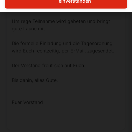
einverstanden
Für Getränke ist gesorgt.
Um rege Teilnahme wird gebeten und bringt
gute Laune mit.
Die formelle Einladung und die Tagesordnung
wird Euch rechtzeitig, per E-Mail, zugesendet.
Der Vorstand freut sich auf Euch.
Bis dahin, alles Gute.
Euer Vorstand